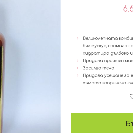
6.
Великолепната комбин
бял мускус, спомага 
хидратира дълбоко 
Придава приятен ма
Засилва тена
Придава усещане за 
тялото копринено гл
Б