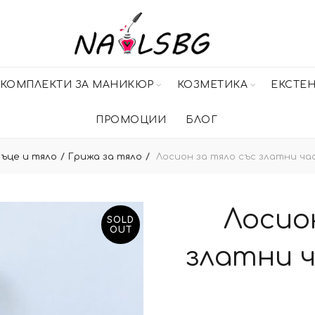
КОМПЛЕКТИ ЗА МАНИКЮР
КОЗМЕТИКА
ЕКСТЕ
ПРОМОЦИИ
БЛОГ
ръце и тяло
Грижа за тяло
Лосион за тяло със златни час
Лосио
SOLD
OUT
златни ч