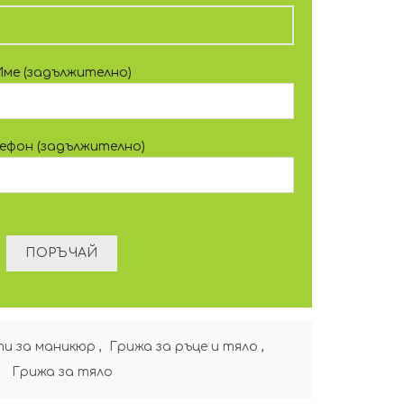
Име (задължително)
лефон (задължително)
и за маникюр
,
Грижа за ръце и тяло
,
Грижа за тяло