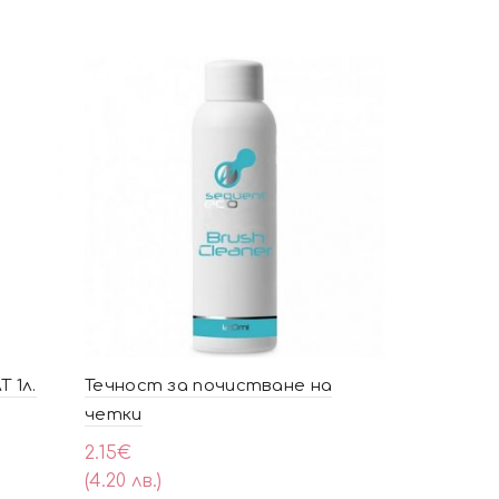
 1л.
Течност за почистване на
Коледни в
четки
420
2.15
€
0.26
€
(4.20 лв.)
(0.50 лв.)