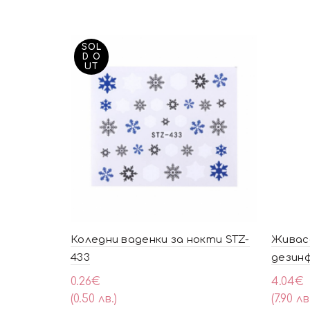
SOL
D O
UT
Коледни ваденки за нокти STZ-
Живас
433
дезинф
0.26
€
4.04
€
(0.50 лв.)
(7.90 лв