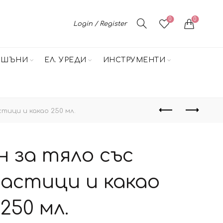
0
0
Login / Register
НШЪНИ
ЕЛ. УРЕДИ
ИНСТРУМЕНТИ
тици и какао 250 мл.
н за тяло със
астици и какао
250 мл.