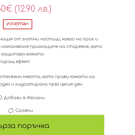
60
€
(12.90 лв.)
ИЗЧЕРПАН
ация от златни частици, какао на прах и
за намаляване признаците на стареене, като
и защитава кожата
тиращ ефект
естесвена мекота, като прави кожата на
адка и хидратирана през целия ден
Добави в Желани
Сравни
ърза поръчка