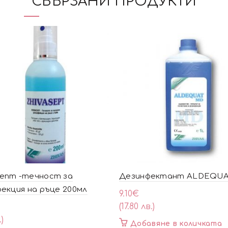
СВЪРЗАНИ ПРОДУКТИ
епт -течност за
Дезинфектант ALDEQUAT
екция на ръце 200мл
9.10
€
(17.80 лв.)
.)
Добавяне в количката