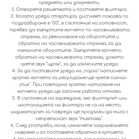
предмети или документи.
2. Отворете решетката и поставете филтъра.
3. Когато уреда стартира, дисплеят показва по
подразбиране е “00”, в състояние на готовност,
трябва да завъртите копчето по часовниковата
стрелка, за увеличаване на оборотите и
обратно на часовниковата стрелка, за да
намалите оборотите. Завъртете копчето
обратно на часовниковата стрелка, докато
чуете звук “щрак”, за да изключите уреда.
4. За да поставите уреда на „пауза“ натиснете
кратко копчето за регулиране-ще чуете сигнал
„тик“. При повторно кратко натискане на
копчето уреда ще започне работа отново.
5. В състояние на зареждане, ако филтърът или
инсталацията на филтъра не са на място,
индикаторът за повреда ще продължи да мига с
непрекъснат звук “тиктака”.
6. След употреба, моля, изключете захранването
навреме и го поставете обратно в кутията.