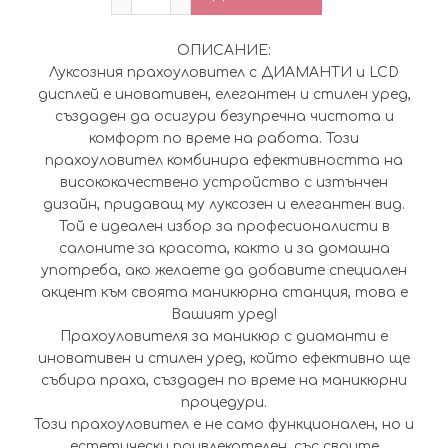
ОПИСАНИЕ:
Луксозния прахоуловител с ДИАМАНТИ и LCD
дисплей е иновативен, елегантен и стилен уред,
създаден да осигури безупречна чистота и
комфорт по време на работа. Този
прахоуловител комбинира ефективността на
висококачествено устройство с изтънчен
дизайн, придаващ му луксозен и елегантен вид.
Той е идеален избор за професионалисти в
салоните за красота, както и за домашна
употреба, ако желаете да добавите специален
акцент към своята маникюрна станция, това е
Вашият уред!
Прахоуловителя за маникюр с диаманти е
иновативен и стилен уред, който ефективно ще
събира праха, създаден по време на маникюрни
процедури.
Този прахоуловител е не само функционален, но и
естетически привлекателен, със своите