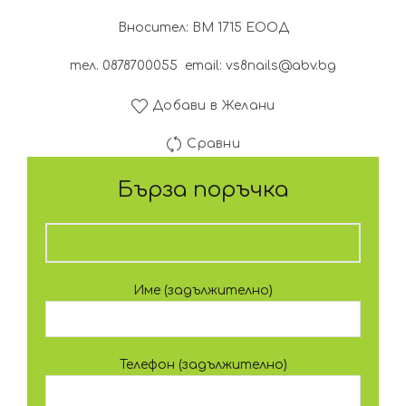
Вносител: ВМ 1715 ЕООД
тел. 0878700055 email: vs8nails@abv.bg
Добави в Желани
Сравни
Бърза поръчка
Име (задължително)
Телефон (задължително)