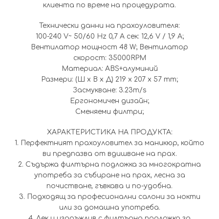
клиента по време на процедурата.
Технически данни на прахоуловителя:
100-240 V~ 50/60 Hz 0,7 A сек: 12,6 V / 1,9 A;
Вентилатор мощност 48 W; Вентилатор
скорост: 35000RPM
Материал: ABS+алуминий
Размери: (Ш x В x Д) 219 x 207 x 57 mm;
Засмукване: 3.23m/s
Ергономичен дизайн;
Сменяеми филтри;
ХАРАКТЕРИСТИКА НА ПРОДУКТА:
1. Перфектният прахоуловител за маникюр, който
ви предпазва от вдишване на прах.
2. Съдържа филтърна подложка за многократна
употреба за събиране на прах, лесна за
почистване, гъвкава и по-удобна.
3. Подходящ за професионални салони за нокти
или за домашна употреба.
4. Лек и издръжлив с филтърна подложка за