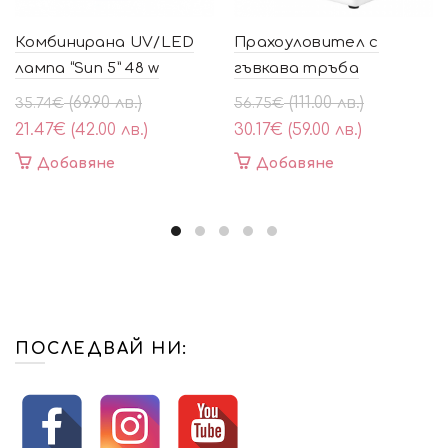
Комбинирана UV/LED
Прахоуловител с
лампа “Sun 5” 48 w
гъвкава тръба
Original
Текущата
Original
Текущата
(69.90 лв.)
(111.00 лв.)
35.74
€
56.75
€
price
цена
price
цена
21.47
€
(42.00 лв.)
30.17
€
(59.00 лв.)
was:
е:
was:
е:
Добавяне
Добавяне
35.74€
21.47€
56.75€
30.17€
(69.90
(42.00
(111.00
(59.00
лв.).
лв.).
лв.).
лв.).
ПОСЛЕДВАЙ НИ: