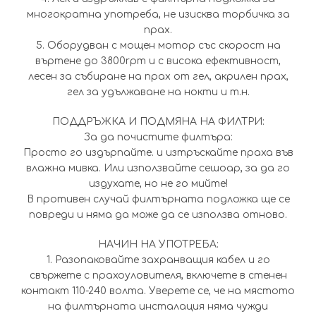
многократна употреба, не изисква торбичка за
прах.
5. Оборудван с мощен мотор със скорост на
въртене до 3800rpm и с висока ефективност,
лесен за събиране на прах от гел, акрилен прах,
гел за удължаване на нокти и т.н.
ПОДДРЪЖКА И ПОДМЯНА НА ФИЛТРИ:
За да почистите филтъра:
Просто го издърпайте. и изтръскайте праха във
влажна мивка. Или използвайте сешоар, за да го
издухате, но не го мийте!
В противен случай филтърната подложка ще се
повреди и няма да може да се използва отново.
НАЧИН НА УПОТРЕБА:
1. Разопаковайте захранващия кабел и го
свържете с прахоуловителя, включете в стенен
контакт 110-240 волта. Уверете се, че на мястото
на филтърната инсталация няма чужди