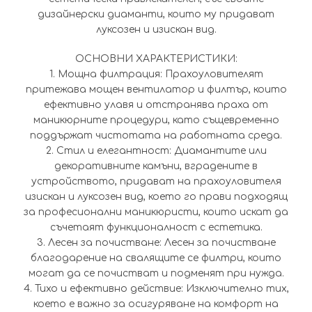
дизайнерски диаманти, които му придават
луксозен и изискан вид.
ОСНОВНИ ХАРАКТЕРИСТИКИ:
1. Мощна филтрация: Прахоуловителят
притежава мощен вентилатор и филтър, които
ефективно улавя и отстранява праха от
маникюрните процедури, като същевременно
поддържат чистотата на работната среда.
2. Стил и елегантност: Диамантите или
декоративните камъни, вградените в
устройството, придават на прахоуловителя
изискан и луксозен вид, което го прави подходящ
за професионални маникюристи, които искат да
съчетаят функционалност с естетика.
3. Лесен за почистване: Лесен за почистване
благодарение на свалящите се филтри, които
могат да се почистват и подменят при нужда.
4. Тихо и ефективно действие: Изключително тих,
което е важно за осигуряване на комфорт на