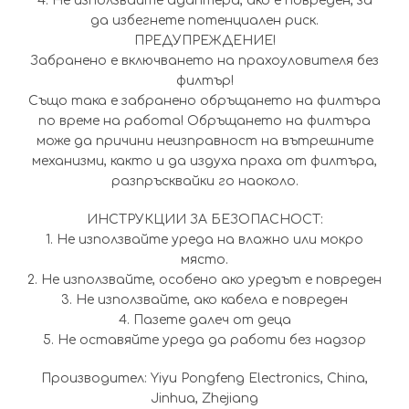
4. Не използвайте адаптера, ако е повреден, за
да избегнете потенциален риск.
ПРЕДУПРЕЖДЕНИЕ!
Забранено е включването на прахоуловителя без
филтър!
Също така е забранено обръщането на филтъра
по време на работа! Обръщането на филтъра
може да причини неизправност на вътрешните
механизми, както и да издуха праха от филтъра,
разпръсквайки го наоколо.
ИНСТРУКЦИИ ЗА БЕЗОПАСНОСТ:
1. Не използвайте уреда на влажно или мокро
място.
2. Не използвайте, особено ако уредът е повреден
3. Не използвайте, ако кабела е повреден
4. Пазете далеч от деца
5. Не оставяйте уреда да работи без надзор
Производител: Yiyu Pongfeng Electronics, China,
Jinhua, Zhejiang