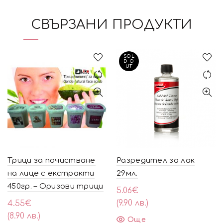
СВЪРЗАНИ ПРОДУКТИ
SOL
D O
UT
Трици за почистване
Разредител за лак
на лице с екстракти
29мл.
450гр. – Оризови трици
5.06
€
(9.90 лв.)
4.55
€
(8.90 лв.)
Още