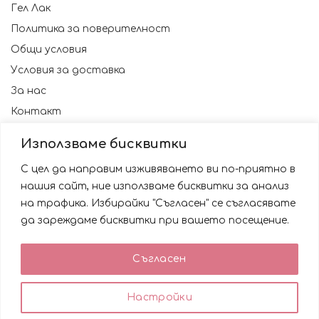
Гел Лак
Политика за поверителност
Общи условия
Условия за доставка
За нас
Контакт
Използваме бисквитки
С цел да направим изживяването ви по-приятно в
нашия сайт, ние използваме бисквитки за анализ
на трафика. Избирайки "Съгласен" се съгласявате
да зареждаме бисквитки при вашето посещение.
Използваме бисквитки за да подобрим вашата
Съгласен
работа със сайта. Като ползвате сайта Вие се
© 2023 NAILSBG. Всички права запазени
съгласявате с използването им.
0
0
Настройки
ACCEPT
Любими
Количка
Профил
Магазин