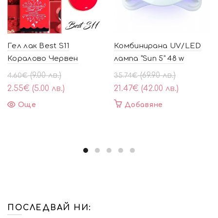
Гел лак Best S11
Комбинирана UV/LED
Коралово Червен
лампа “Sun 5” 48 w
Original
Текущата
Original
Текущата
(9.00 лв.)
(69.90 лв.)
4.60
€
35.74
€
price
цена
price
цена
2.55
€
(5.00 лв.)
21.47
€
(42.00 лв.)
was:
е:
was:
е:
Още
Добавяне
4.60€
2.55€
35.74€
21.47€
(9.00
(5.00
(69.90
(42.00
лв.).
лв.).
лв.).
лв.).
ПОСЛЕДВАЙ НИ: