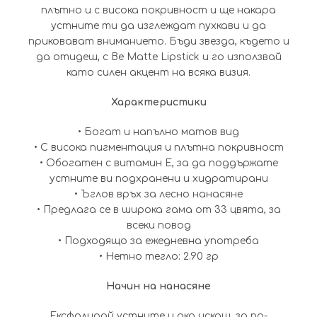
плътно и с висока покривност и ще накара
устните ти да изглеждат пухкави и да
приковават вниманието. Бъди звезда, където и
да отидеш, с Be Matte Lipstick и го използвай
като силен акцент на всяка визия.
Характеристики
• Богат и напълно матов вид
• С висока пигментация и плътна покривност
• Обогатен с витамин Е, за да поддържате
устните ви подхранени и хидратирани
• Ъглов връх за лесно нанасяне
• Предлага се в широка гама от 33 цвята, за
всеки повод
• Подходящо за ежедневна употреба
• Нетно тегло: 2.90 гр
Начин на нанасяне
Ексфолирай устните и ако искаш, за по-