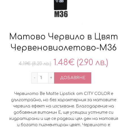
Матово Червило в Цвят
Червеновиолетово-M36
Original
Тек
1.48
€
(2.90 лв.)
4.19
€
(8.20 лв.)
price
цен
количество за Матово Червило в Цвя
ДОБАВЯНЕ
was:
е:
Червилото Be Matte Lipstick от CITY COLOR е
4.19€
1.48
дълготрайно, но без характерния за матовите
червила ефект на изсъхване. Благодарение на
(8.20
(2.90
добавения витамин Е, ще усещаш устните си
хидратирани и ще се радваш цял ден на матовия
лв.).
лв.).
и богато пигментиран цвят. Червилото е