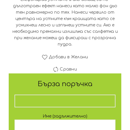
дълготраен ефект нанеси като малко фон дьо
тен равномерно по тях. Нанеси червило от
центъра на устните към краищата като се
усмихнеш лесно и изпънеш устните си. Ако е
необходимо премахни излишъка със салфетка и
при желание можеш да фиксираш с прозрачна
пудра.
Добави в Желани
Сравни
Бърза поръчка
Име (задължително)