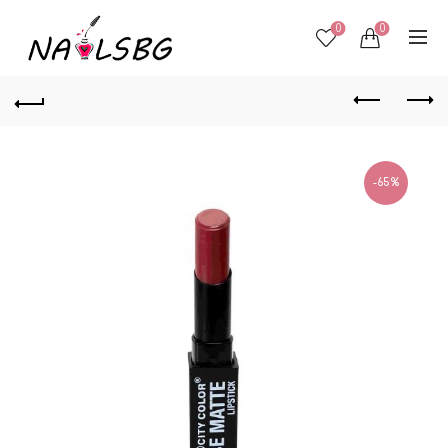
0
0
-65%