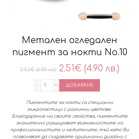
Метален огледален
пигмент за нокти No.10
Original
Тек
2.51
€
(4.90 лв.)
3.53
€
(6.90 лв.)
price
цен
количество за Метален огледален пиг
ДОБАВЯНЕ
was:
е:
Пигментите за нокти са специални
3.53€
2.51
микрочастици с различни цветове.
Благодарение на своите свойства, пигментите
(6.90
(4.90
значително разширяват възможностите на
професионалистите и любителите, тъй като Ви
лв.).
лв.).
позволяват да създавате оригинални дизайни с