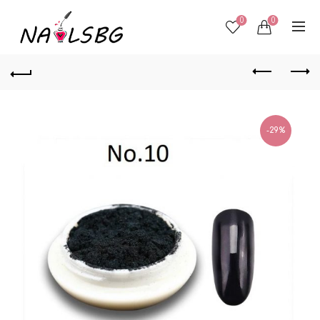
0
0
-29%