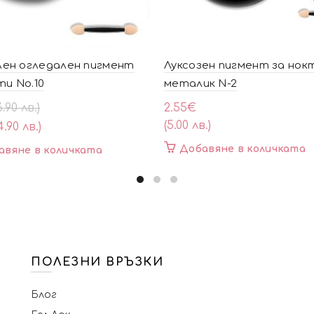
ен огледален пигмент
Луксозен пигмент за нок
ти No.10
металик N-2
al
ата
6.90 лв.)
2.55
€
(5.00 лв.)
4.90 лв.)
Добавяне в количката
авяне в количката
ПОЛЕЗНИ ВРЪЗКИ
Блог