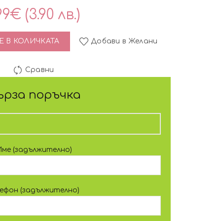
99
€
(3.90 лв.)
ален огледален пигмент за нокти - сребърен
 В КОЛИЧКАТА
Добави в Желани
Сравни
ърза поръчка
Име (задължително)
лефон (задължително)