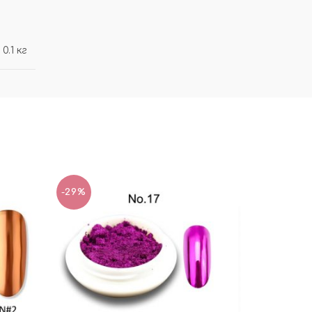
0.1 кг
-29%