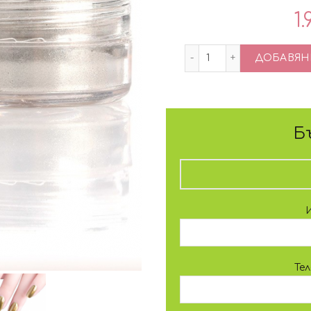
1.
количество за Мет
ДОБАВЯНЕ
Б
Те