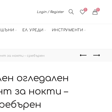
0
0
Login / Register
НШЪНИ
ЕЛ. УРЕДИ
ИНСТРУМЕНТИ
нт за нокти – сребърен
ен огледален
нт за нокти –
ребърен