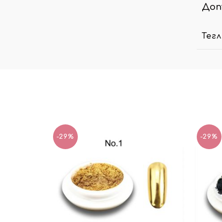
Доп
Тег
-29%
-29%