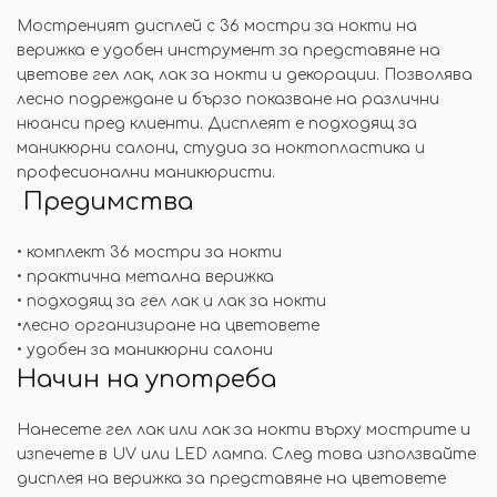
Мостреният дисплей с 36 мостри за нокти на
верижка е удобен инструмент за представяне на
цветове гел лак, лак за нокти и декорации. Позволява
лесно подреждане и бързо показване на различни
нюанси пред клиенти. Дисплеят е подходящ за
маникюрни салони, студиа за ноктопластика и
професионални маникюристи.
Предимства
• комплект 36 мостри за нокти
• практична метална верижка
• подходящ за гел лак и лак за нокти
•лесно организиране на цветовете
• удобен за маникюрни салони
Начин на употреба
Нанесете гел лак или лак за нокти върху мострите и
изпечете в UV или LED лампа. След това използвайте
дисплея на верижка за представяне на цветовете