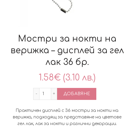
Мостри за нокти на
верижка – дисплей за гел
лак 36 бр.
1.58
€
(3.10 лв.)
количество за Мостри за нокти на вери
ДОБАВЯНЕ
Практичен дисплей с 36 мостри за нокти на
верижка, подходящ за представяне на цветове
гел лак, лак за нокти и различни декорации.