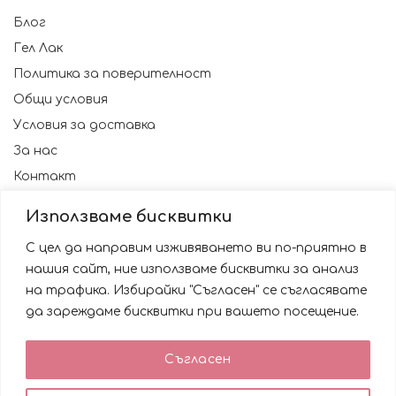
Блог
Гел Лак
Политика за поверителност
Общи условия
Условия за доставка
За нас
Контакт
Използваме бисквитки
С цел да направим изживяването ви по-приятно в
нашия сайт, ние използваме бисквитки за анализ
на трафика. Избирайки "Съгласен" се съгласявате
да зареждаме бисквитки при вашето посещение.
Използваме бисквитки за да подобрим вашата
Съгласен
работа със сайта. Като ползвате сайта Вие се
© 2023 NAILSBG. Всички права запазени
съгласявате с използването им.