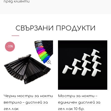
пред клиенти
СВЪРЗАНИ ПРОДУКТИ
-33%
Черни мостри за нокти
Мостри за нокти –
ветрило – дисплей за
единичен дисплей за
гел лак
гел лак 10 бр.