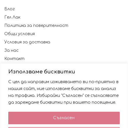
Блог
Гел Лак
Политика за поверителност
Общи условия
Условия за доставка
За нас
Контакт
Използваме бисквитки
С цел да направим изживяването ви по-приятно в
нашия сайт, ние използваме бисквитки за анализ
на трафика. Избирайки "Съгласен" се съгласявате
да зареждаме бисквитки при вашето посещение.
Използваме бисквитки за да подобрим вашата
Съгласен
работа със сайта. Като ползвате сайта Вие се
© 2023 NAILSBG. Всички права запазени
съгласявате с използването им.