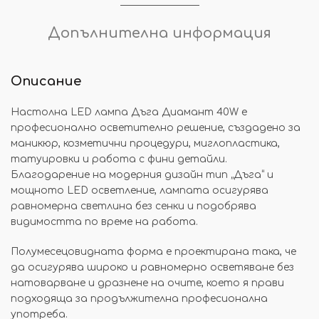
Допълнителна информация
Описание
Настолна LED лампа Дъга Диамант 40W е
професионално осветително решение, създадено за
маникюр, козметични процедури, миглопластика,
татуировки и работа с фини детайли.
Благодарение на модерния дизайн тип „Дъга“ и
мощното LED осветление, лампата осигурява
равномерна светлина без сенки и подобрява
видимостта по време на работа.
Полумесецовидната форма е проектирана така, че
да осигурява широко и равномерно осветяване без
натоварване и дразнене на очите, което я прави
подходяща за продължителна професионална
употреба.