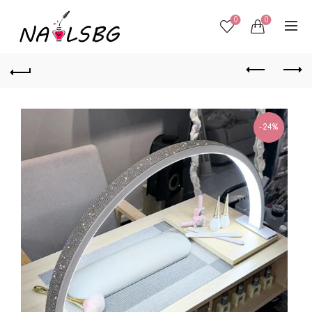
0
0
-24%