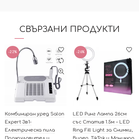
СВЪРЗАНИ ПРОДУКТИ
-22%
-26%
Комбиниран уред Salon
LED Ринг Лампа 26см
Expert 3в1-
със Статив 1.5м – LED
Електрическа пила
Ring Fill Light за Снимки,
Прахоуловител и
Видео, TikTok и Маникюр