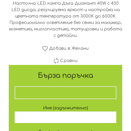
Настолна LED лампа Дъга Диамант 40W с 430
86.41€
65
LED диода, регулируема яркост и настройка на
цветната температура от 3000K до 6000K.
(169.00
(1
Професионално осветление без сенки за маникюр,
козметика, миглопластика, татуировки и работа
лв.).
лв.
с детайли.
Добави в Желани
Сравни
Бърза поръчка
Име (задължително)