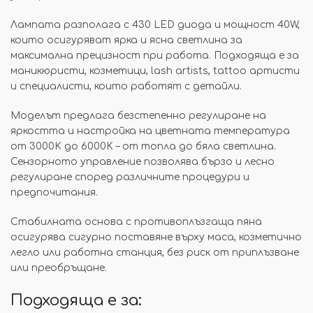
Лампата разполага с 430 LED диода и мощност 40W,
които осигуряват ярка и ясна светлина за
максимална прецизност при работа. Подходяща е за
маникюристи, козметици, lash artists, tattoo артисти
и специалисти, които работят с детайли.
Моделът предлага безстепенно регулиране на
яркостта и настройка на цветната температура
от 3000K до 6000K – от топла до бяла светлина.
Сензорното управление позволява бързо и лесно
регулиране според различните процедури и
предпочитания.
Стабилната основа с противоплъзгаща пяна
осигурява сигурно поставяне върху маса, козметично
легло или работна станция, без риск от приплъзване
или преобръщане.
Подходяща е за: