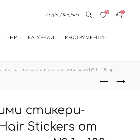
0
0
Login / Register
НШЪНИ
ЕЛ. УРЕДИ
ИНСТРУМЕНТИ
ble Hair Stickers от естествена коса № 1 – 100 гр.
ими стикери-
 Hair Stickers от