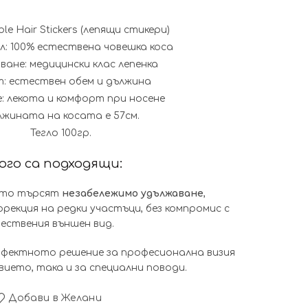
sible Hair Stickers (лепящи стикери)
: 100% естествена човешка коса
ване: медицински клас лепенка
: естествен обем и дължина
: лекота и комфорт при носене
жината на косата е 57см.
Тегло 100гр.
кого са подходящи:
оито търсят
незабележимо удължаване
,
рекция на редки участъци, без компромис с
ествения външен вид.
рфектното решение за професионална визия
евието, така и за специални поводи.
Добави в Желани