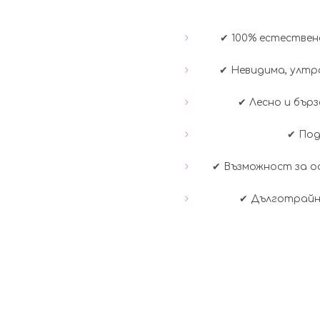
✔ 100% естествена
✔ Невидима, ултр
✔ Лесно и бър
✔ Под
✔ Възможност за оф
✔ Дълготрайн