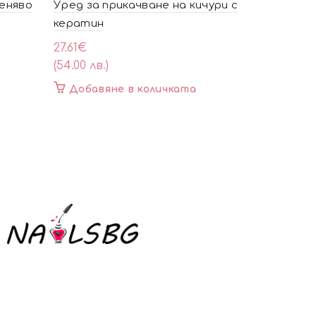
еняво
Уред за прикачване на кичури с
Капси със
кератин
12.27
€
(24.00 лв.)
27.61
€
(54.00 лв.)
T
Опции
p
Добавяне в количката
m
v
o
t
p