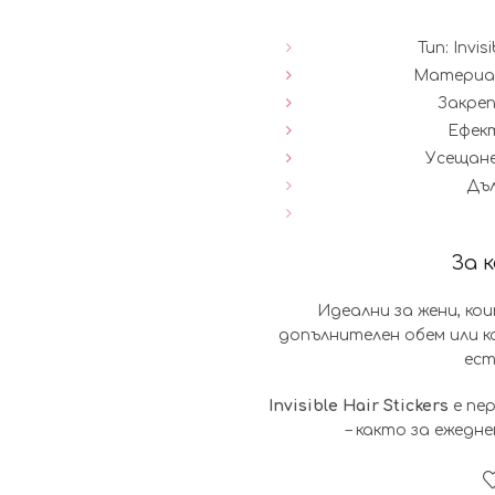
Тип: Invi
Материал
Закреп
Ефект
Усещане
Дъл
За 
Идеални за жени, к
допълнителен обем или ко
ест
Invisible Hair Stickers
е пе
– както за ежедн