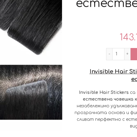
естествен
143.
количест
Invisible Hair 
е
Invisible Hair Stickers
са 
естествена човешка к
незабележимо удължаване
прозрачната основа и фи
сливат перфектно с есте
ви