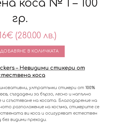
а коса № 1 – 100
гр.
16
€
(280.00 лв.)
во за Невидими стикери-Invisible Hair Stickers от естестве
ДОБАВЯНЕ В КОЛИЧКАТА
Stickers – Невидими стикери от
стествена коса
иновативни, ултратънки стикери от
100%
оса
, създадени за бързо, лесно и напълно
 и сгъстяване на косата. Благодарение на
ното разположение на косъма, стикерите се
ствената ви коса и осигуряват естествен
д без видими преходи.