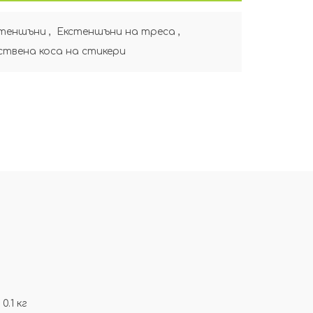
теншъни
,
Екстеншъни на треса
,
твена коса на стикери
0.1 кг