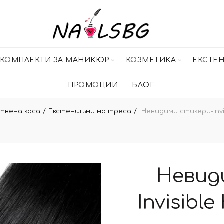
КОМПЛЕКТИ ЗА МАНИКЮР
КОЗМЕТИКА
ЕКСТЕ
ПРОМОЦИИ
БЛОГ
твена коса
Екстеншъни на треса
Невидими стикери-Invisi
Невид
Invisible