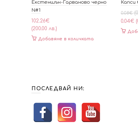
Екстеншън-Гарваново черно
Капси 
N#1
Origin
Текущ
(
0.08
€
price
цена
102.26
€
0.04
€
(
was:
е:
(200.00 лв.)
Доб
0.08€
0.04€
Добавяне в количката
(0.20
(0.10
лв.).
лв.).
ПОСЛЕДВАЙ НИ: