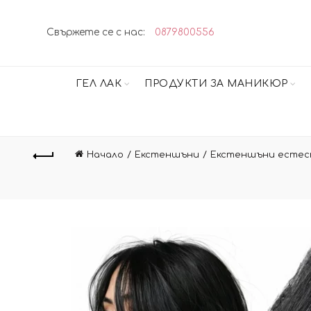
Свържете се с нас:
0879800556
ГЕЛ ЛАК
ПРОДУКТИ ЗА МАНИКЮР
Начало
Екстеншъни
Екстеншъни естес