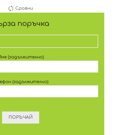
Сравни
ърза поръчка
Име (задължително)
лефон (задължително)