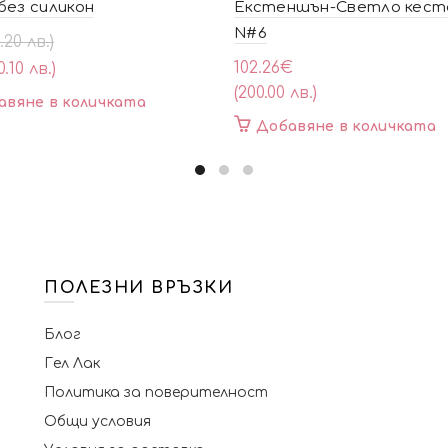
без силикон
Екстеншън-Светло кест
N#6
al
ата
0.20 лв.)
102.26
€
0.10 лв.)
(200.00 лв.)
авяне в количката
Добавяне в количката
ПОЛЕЗНИ ВРЪЗКИ
Блог
Гел Лак
Политика за поверителност
Общи условия