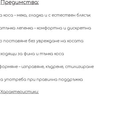
Предимства:
 коса – мека, гладка и с естествен блясък
атънка лепенка – комфортна и дискретна
зо поставяне без увреждане на косата
ходящи за фина и тънка коса
ормяне – изправяне, къдрене, стилизиране
а употреба при правилна поддръжка
Характеристики: