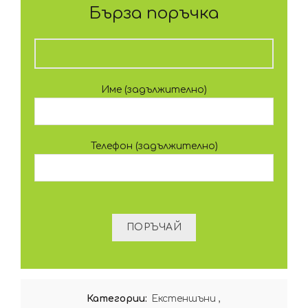
Бърза поръчка
Име (задължително)
Телефон (задължително)
Категории:
Екстеншъни
,