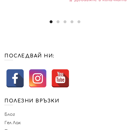
(0.20
(0.10
лв.).
лв.).
ПОСЛЕДВАЙ НИ:
ПОЛЕЗНИ ВРЪЗКИ
Блог
Гел Лак