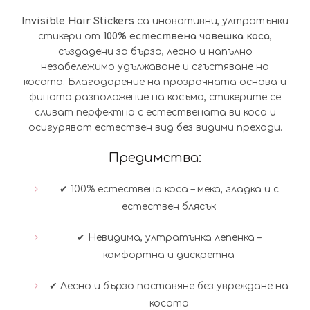
Invisible Hair Stickers
са иновативни, ултратънки
стикери от
100% естествена човешка коса
,
създадени за бързо, лесно и напълно
незабележимо удължаване и сгъстяване на
косата. Благодарение на прозрачната основа и
финото разположение на косъма, стикерите се
сливат перфектно с естествената ви коса и
осигуряват естествен вид без видими преходи.
Предимства:
✔ 100% естествена коса – мека, гладка и с
естествен блясък
✔ Невидима, ултратънка лепенка –
комфортна и дискретна
✔ Лесно и бързо поставяне без увреждане на
косата