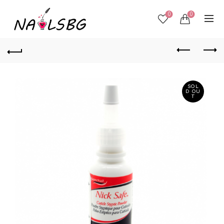
0
0
SOL
D OU
T