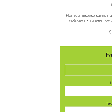
Нанеси няколко капки на
гъбичка или чисти пр
Б
Те