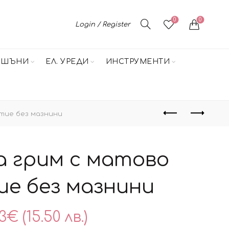
0
0
Login / Register
НШЪНИ
ЕЛ. УРЕДИ
ИНСТРУМЕНТИ
тие без мазнини
а грим с матово
е без мазнини
93
€
(15.50 лв.)