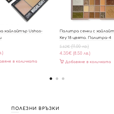
а хайлайтър Ushas-
Палитра сенки с хайлайт
и
Key 18 цвята. Палитра-4
Original
Текущата
(11.00 лв.)
5.62
€
price
цена
.)
4.35
€
(8.50 лв.)
was:
е:
авяне в количката
Добавяне в количката
5.62€
4.35€
(11.00
(8.50
лв.).
лв.).
ПОЛЕЗНИ ВРЪЗКИ