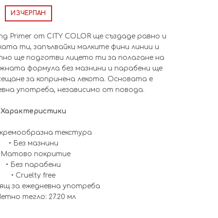
ИЗЧЕРПАН
ng Primer от CITY COLOR ще създаде равно и
ата ти, запълвайки малките фини линии и
но ще подготви лицето ти за полагане на
ежната формула без мазнини и парабени ще
сещане за копринена лекота. Основата е
евна употреба, независимо от повода.
Характеристики
, кремообразна текстура
• Без мазнини
• Матово покритие
• Без парабени
• Cruelty free
ящ за ежедневна употреба
Нетно тегло: 27.20 мл