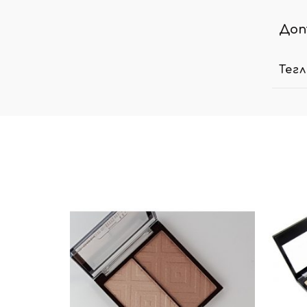
Доп
Тег