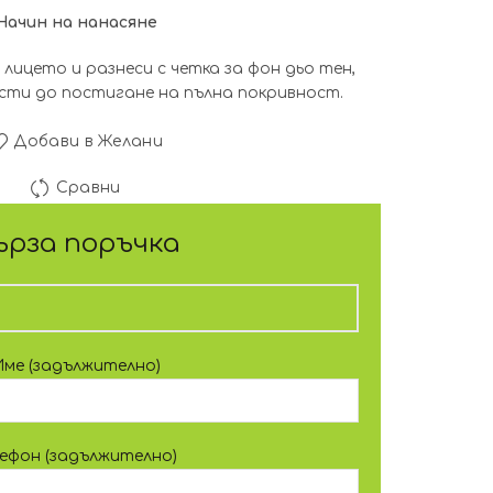
Начин на нанасяне
 лицето и разнеси с четка за фон дьо тен,
ъсти до постигане на пълна покривност.
Добави в Желани
Сравни
ърза поръчка
Име (задължително)
лефон (задължително)