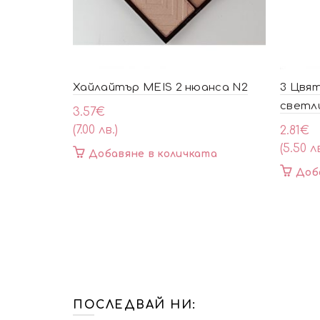
Хайлайтър MEIS 2 нюанса N2
3 Цвят
светл
3.57
€
(7.00 лв.)
2.81
€
(5.50 лв
Добавяне в количката
Доб
ПОСЛЕДВАЙ НИ: