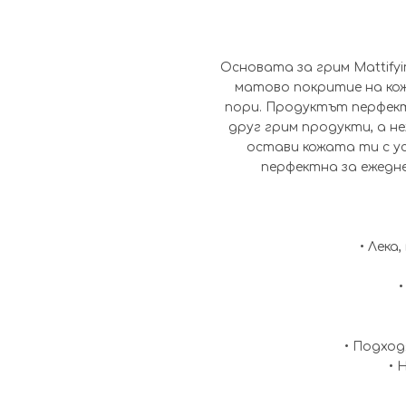
Основата за грим Mattifyi
матово покритие на кож
пори. Продуктът перфект
друг грим продукти, а н
остави кожата ти с у
перфектна за ежедн
• Лека
• Подход
• 