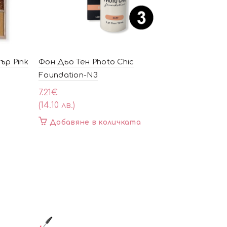
ър Pink
Фон Дьо Тен Photo Chic
Цветна х
Foundation-N3
Infinite B
CITY COLO
7.21
€
(14.10 лв.)
6.64
€
(13.00 лв.)
Добавяне в количката
Добавя