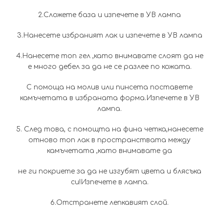
2.Сложете база и изпечете в УВ лампа
3.Нанесете избраният лак и изпечете в УВ лампа
4.Нанесете топ гел ,като внимавате слоят да не
е много дебел за да не се разлее по кожата.
С помоща на молив или пинсета поставете
камъчетата в избраната форма.Изпечете в УВ
лампа.
5. След това, с помощта на фина четка,нанесете
отново топ лак в пространствата между
камъчетата ,като внимавате да
не ги покриете за да не изгубят цвета и блясъка
си!Изпечете в лампа.
6.Отстранете лепкавият слой.