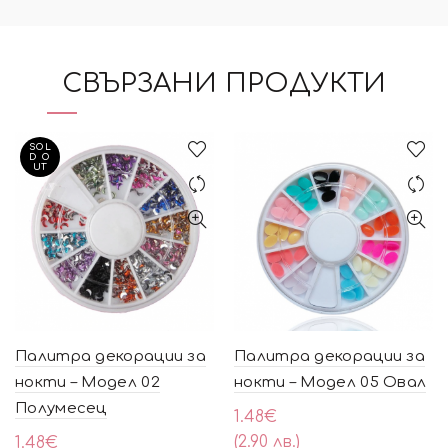
СВЪРЗАНИ ПРОДУКТИ
SOL
D O
UT
Палитра декорации за
Палитра декорации за
нокти – Модел 02
нокти – Модел 05 Овал
Полумесец
1.48
€
(2.90 лв.)
1.48
€