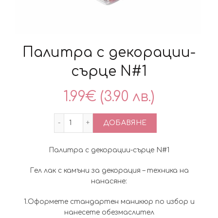
Палитра с декорации-
сърце N#1
1.99
€
(3.90 лв.)
количество за Палитра с декорации-с
ДОБАВЯНЕ
Палитра с декорации-сърце N#1
Гел лак с камъни за декорация – техника на
нанасяне:
1.Оформете стандартен маникюр по избор и
нанесете обезмаслител