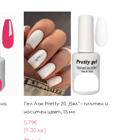
тна
Гел Лак Pretty 20 „Бял“ – плътен и
Гел Лак P
наситен цвят, 15 мл
розово 15 
5.79
€
5.79
€
(11.30 лв.)
(11.30 лв.)