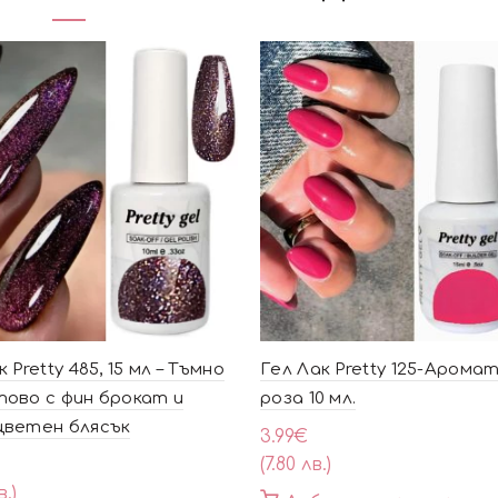
 Pretty 485, 15 мл – Тъмно
Гел Лак Pretty 125-Арома
ово с фин брокат и
роза 10 мл.
цветен блясък
3.99
€
(7.80 лв.)
в.)