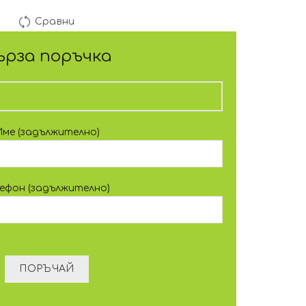
Сравни
ърза поръчка
Име (задължително)
лефон (задължително)