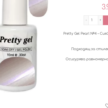
3.
количест
Pretty Gel Pearl №4 – Си
Подходящ за стилен
Осигурява равномерно