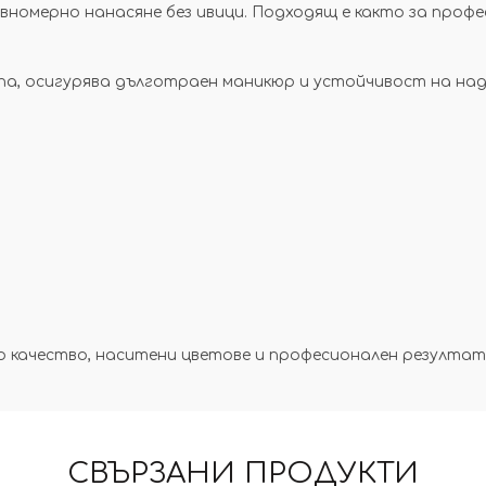
авномерно нанасяне без ивици. Подходящ е както за про
мпа, осигурява дълготраен маникюр и устойчивост на над
око качество, наситени цветове и професионален резултат
СВЪРЗАНИ ПРОДУКТИ