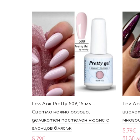
Гел Лак Pretty 509, 15 мл –
Гел Лак
Светло нежно розово,
виолет
деликатен пастелен нюанс с
много
гланцов блясък
5.79
€
(11.30 л
5.79
€