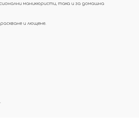
фесионални маникюристи, така и за домашна
раскване и лющене.
.