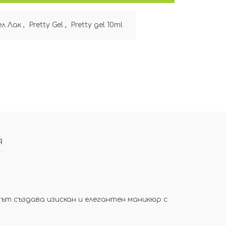
ел Лак
,
Pretty Gel
,
Pretty gel 10ml
я
етът създава изискан и елегантен маникюр с