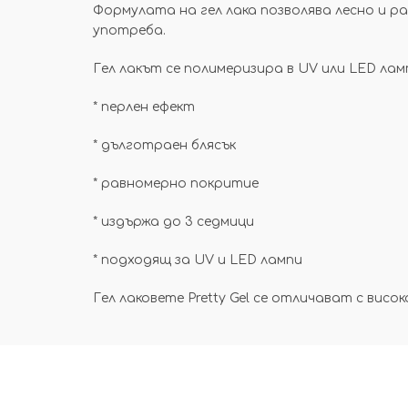
Формулата на гел лака позволява лесно и р
употреба.
Гел лакът се полимеризира в UV или LED ла
*
перлен ефект
* дълготраен блясък
* равномерно покритие
* издържа до 3 седмици
* подходящ за UV и LED лампи
Гел лаковете Pretty Gel се отличават с вис