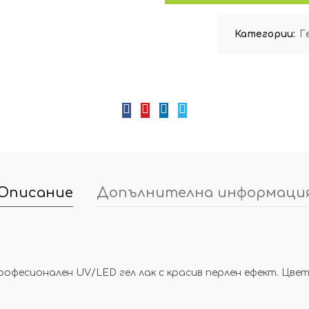
Категории:
Г
Описание
Допълнителна информаци
е професионален UV/LED гел лак с красив перлен ефект. Цв