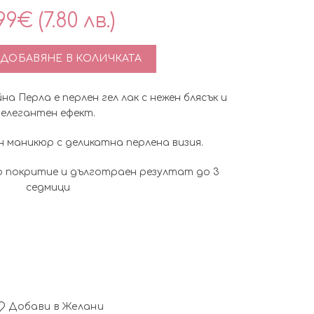
99
€
(7.80 лв.)
во за Перлен гел лак Pretty Gel Pearl №4 – Сияйна Перла, U
ДОБАВЯНЕ В КОЛИЧКАТА
яйна Перла е перлен гел лак с нежен блясък и
елегантен ефект.
 маникюр с деликатна перлена визия.
 покритие и дълготраен резултат до 3
седмици
Добави в Желани