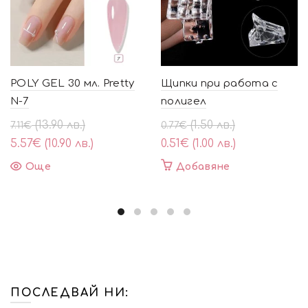
POLY GEL 30 мл. Pretty
Щипки при работа с
N-7
полигел
Original
Текущата
Original
Текущата
(13.90 лв.)
(1.50 лв.)
7.11
€
0.77
€
price
цена
price
цена
5.57
€
(10.90 лв.)
0.51
€
(1.00 лв.)
was:
е:
was:
е:
Още
Добавяне
7.11€
5.57€
0.77€
0.51€
(13.90
(10.90
(1.50
(1.00
лв.).
лв.).
лв.).
лв.).
ПОСЛЕДВАЙ НИ: