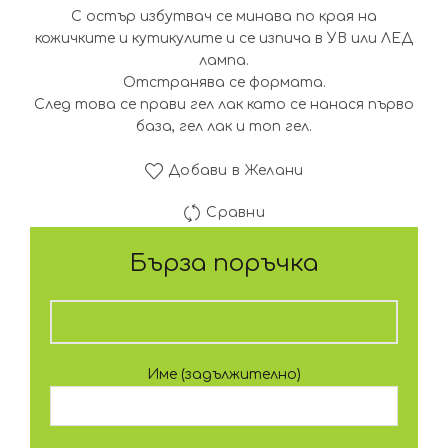
С остър избутвач се минава по края на
кожичките и кутикулите и се изпича в УВ или ЛЕД
лампа.
Отстранява се формата.
След това се прави гел лак като се нанася първо
база, гел лак и топ гел.
Добави в Желани
Сравни
Бърза поръчка
Име (задължително)