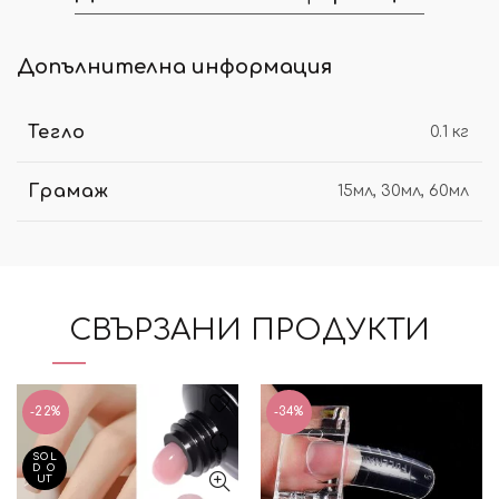
Допълнителна информация
Тегло
0.1 кг
Грамаж
15мл, 30мл, 60мл
СВЪРЗАНИ ПРОДУКТИ
-22%
-34%
SOL
D O
UT