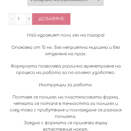
through
количество за Полигел Pretty-Прозрачен
ДОБАВЯНЕ
11.71€
Най-здравият поли гел на пазара!
Опаковка от 15 мл. Без неприятна миризма и без
отделяне на прах.
Формулата позволява различно времетраене на
процеса на работа за по-голямо удобство.
Инструкции за работа:
Поставя се полигел на пластмасовата форма,
четката се потапя в течността за полигел и
след това с прибутване и поглаждане се разнася
полигела.
Заедно с формата се прилепва върху
естествения нокът.