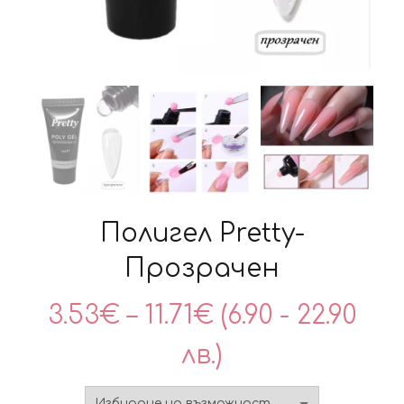
Полигел Pretty-
Прозрачен
Price
3.53
€
–
11.71
€
(6.90 - 22.90
range:
лв.)
3.53€