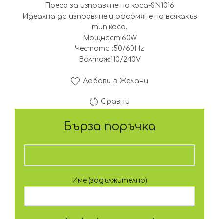
Преса за изправяне на коса-SN1016
15.29€
10.
Идеална да изправяне и оформяне на всякакъв
тип коса.
(29.90
(20.
Мощност:60W
Честота :50/60Hz
лв.).
лв.)
Волтаж:110/240V
Добави в Желани
Сравни
Бърза поръчка
Име (задължително)