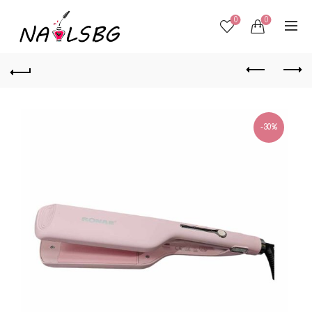
0
0
-30%