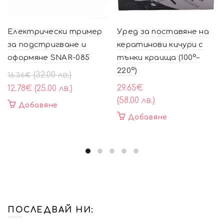
Електрически тример
Уред за поставяне на
за подстригване и
кератинови кичури с
оформяне SNAR-085
тънки краища (100°–
220°)
Original
Текущата
(32.00 лв.)
16.36
€
price
цена
29.65
€
12.78
€
(25.00 лв.)
was:
е:
(58.00 лв.)
Добавяне
16.36€
12.78€
Добавяне
(32.00
(25.00
лв.).
лв.).
ПОСЛЕДВАЙ НИ: