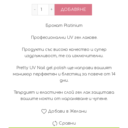
количество за Цветен UV/LED gel с брока
ДОБАВЯНЕ
Брокат Platinium
Професионални UV гел лаковe.
Продукти със високо качество и супер
издръжливост, те са изключителни.
Pretty UV Nail gel polish ще направи вашият
маникюр перфектен и блестящ за повече от 14
дни.
Твърдият и еластичен слой гел лак защитава
вашите нокти от нараняване и чупене.
Добави в Желани
Сравни