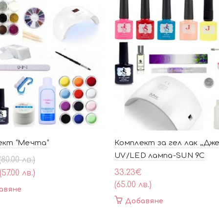
ект “Мечта”
Комплект за гел лак ,,Дже
UV/LED лампа-SUN 9C
al
ата
(80.00 лв.)
33.23
€
(57.00 лв.)
(65.00 лв.)
авяне
Добавяне