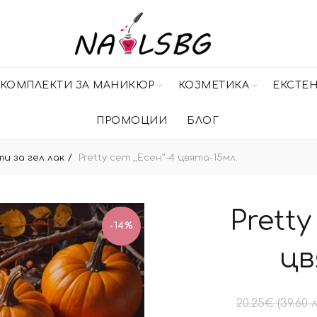
КОМПЛЕКТИ ЗА МАНИКЮР
КОЗМЕТИКА
ЕКСТЕ
ПРОМОЦИИ
БЛОГ
и за гел лак
Pretty сет ,,Есен”-4 цвята-15мл.
Pretty
-14%
цв
20.25
€
(39.60 л