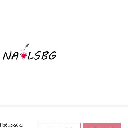
лв.).
лв.).
34.77€
24.54€
(68.00
(48.00
лв.).
лв.).
 Избирайки