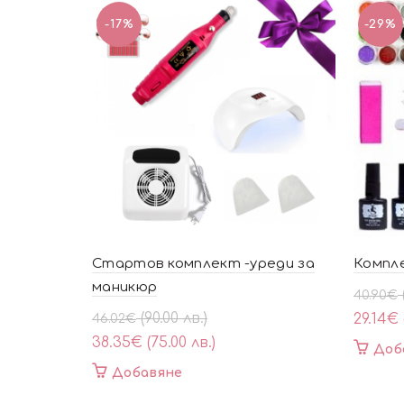
-17%
-29%
Стартов комплект -уреди за
Компл
маникюр
Origin
Текущ
40.90
€
price
цена
Original
Текущата
(90.00 лв.)
29.14
€
46.02
€
was:
е:
price
цена
38.35
€
(75.00 лв.)
Доб
40.90€
29.14€
was:
е:
Добавяне
(80.00
(57.00
46.02€
38.35€