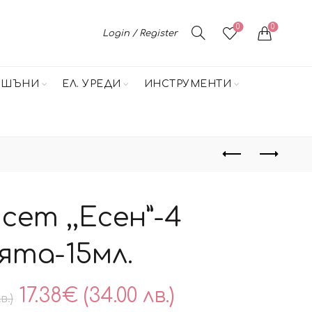
0
0
Login / Register
НШЪНИ
ЕЛ. УРЕДИ
ИНСТРУМЕНТИ
 сет ,,Есен”-4
ята-15мл.
Original
Текущата
17.38
€
(34.00 лв.)
в.)