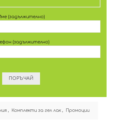
Име (задължително)
лефон (задължително)
ния
,
Комплекти за гел лак
,
Промоции