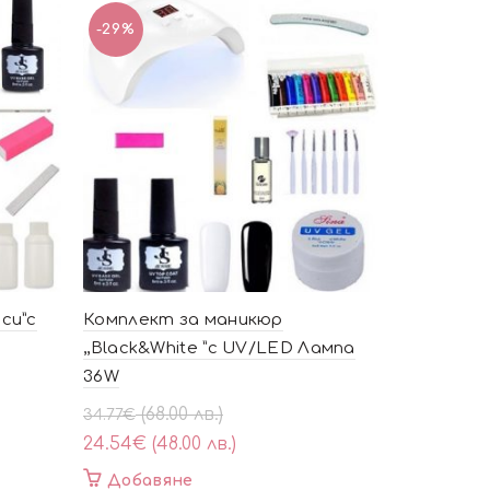
-29%
-20%
си”с
Комплект за маникюр
9 броя гел
,,Black&White ”с UV/LED Лампа
Original
Текущат
(58.
29.91
€
36W
price
цена
23.78
€
(46
was:
е:
Original
Текущата
(68.00 лв.)
34.77
€
Добавя
29.91€
23.78€
price
цена
24.54
€
(48.00 лв.)
(58.50
(46.50
was:
е:
Добавяне