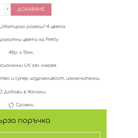
price
цена
количество за Pretty сет ,,Есен"-4 цвята-15мл.
ДОБАВЯНЕ
was:
е:
т,,Матиран разкош“-4 цвята
20.25€
17.38€
рахотни цвята на Pretty
(39.60
(34.00
4бр. х 15мл.
лв.).
лв.).
сионални UV гел лаковe.
ство и супер издръжливост, изключителни.
Добави в Желани
Сравни
ърза поръчка