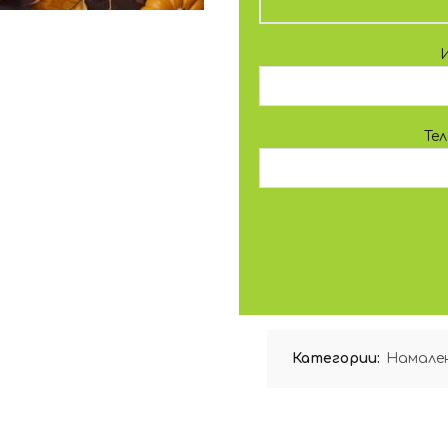
Те
Категории:
Намале