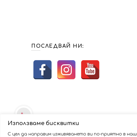
лв.).
лв.).
(90.00
(75.00
лв.).
лв.).
ПОСЛЕДВАЙ НИ:
Използваме бисквитки
С цел да направим изживяването ви по-приятно в наши