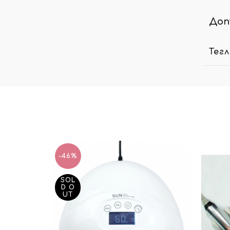
Доп
Тег
-46%
SOL
D O
UT