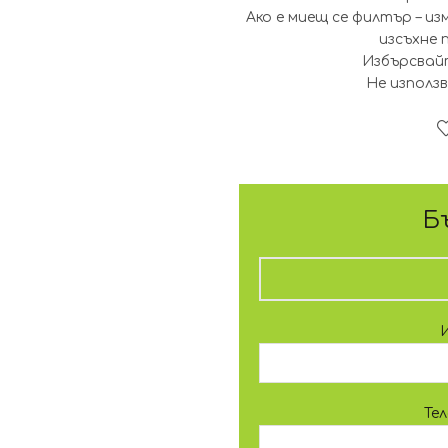
Ако е миещ се филтър – и
изсъхне 
Избърсвайт
Не използ
Б
Те