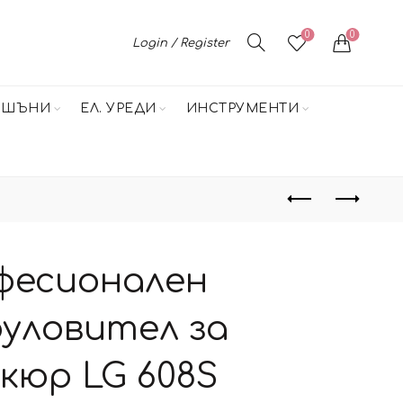
0
0
Login / Register
НШЪНИ
ЕЛ. УРЕДИ
ИНСТРУМЕНТИ
фесионален
уловител за
кюр LG 608S