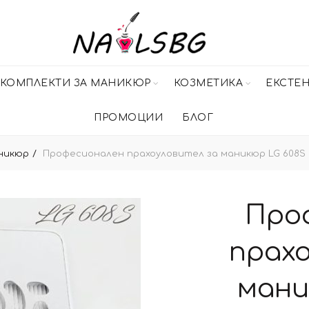
КОМПЛЕКТИ ЗА МАНИКЮР
КОЗМЕТИКА
ЕКСТЕ
ПРОМОЦИИ
БЛОГ
никюр
Професионален прахоуловител за маникюр LG 608S
Про
прахо
мани