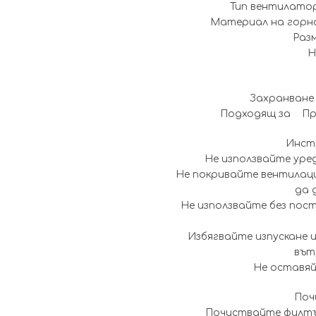
Тип вентилато
Материал на горн
Разм
Н
Захранване
Подходящ за Пр
Инстр
Не използвайте уред
Не покривайте вентилаци
да 
Не използвайте без пос
Избягвайте изпускане и
вът
Не оставяй
Поч
Почиствайте филтъ