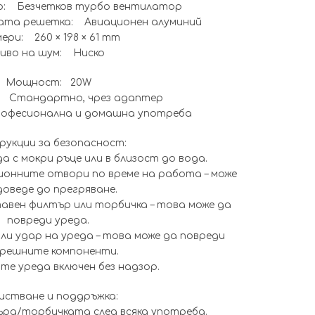
р: Безчетков турбо вентилатор
ата решетка: Авиационен алуминий
ери: 260 × 198 × 61 mm
иво на шум: Ниско
Мощност: 20W
 Стандартно, чрез адаптер
офесионална и домашна употреба
укции за безопасност:
а с мокри ръце или в близост до вода.
онните отвори по време на работа – може
доведе до прегряване.
тавен филтър или торбичка – това може да
повреди уреда.
ли удар на уреда – това може да повреди
решните компоненти.
те уреда включен без надзор.
истване и поддръжка:
ра/торбичката след всяка употреба.