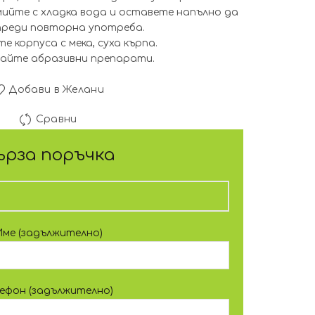
змийте с хладка вода и оставете напълно да
преди повторна употреба.
е корпуса с мека, суха кърпа.
вайте абразивни препарати.
Добави в Желани
Сравни
ърза поръчка
Име (задължително)
лефон (задължително)