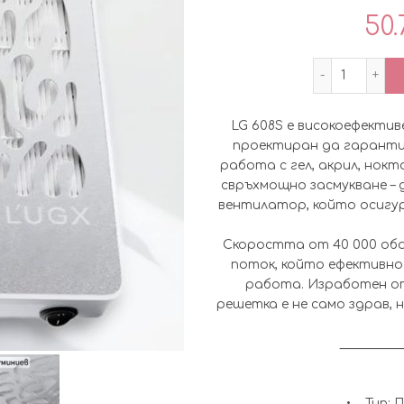
50.
количес
LG 608S е високоефектив
проектиран да гаранти
работа с гел, акрил, нокт
свръхмощно засмукване – 
вентилатор, който осигур
Скоростта от 40 000 обо
поток, който ефективно 
работа. Изработен от
решетка е не само здрав, н
__________
• Тип: 