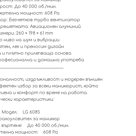
ост: До 40 000 об./мин.
кателна мощност: 608 Pa
ор: Безчетков турбо вентилатор
решетката: Авиационен алуминий
змери: 260 × 198 × 61 mm
о ниво на шум и вибрации
тен, лек и преносим дизайн
 и плътно прилепваща основа
рофесионална и домашна употреба
______________________________
ионалност, издръжливост и модерен външен
рфектен избор за всеки маникюрист, който
гиена и комфорт по време на работа.
ически характеристики:
Модел: LG 608S
рахоуловител за маникюр
 въртене: До 40 000 об./мин.
ателна мощност: 608 Pa