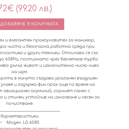
72
€
(99.20 лв.)
тво за Професионален прахоуловител за маникюр LG 608S
ДОБАВЯНЕ В КОЛИЧКАТА
ен и елегантен прахоуловител за маникюр,
ра чиста и безопасна работна среда при
опластика и други техники. Отличава се със
до 608Pa, постигнато чрез безчетков турбо
ява дълъг живот и изключително ниско ниво
на шум.
рота в минута създава ураганен въздушен
улавя и задържа фин прах още по време на
 авиационен алуминий, горният панел с
о и стилен, устойчив на износване и лесен за
почистване.
______________________________
Характеристики:
• Модел: LG 608S
Прахоуловител за маникюр