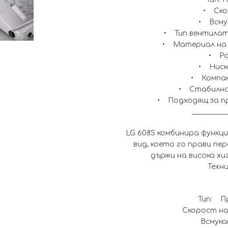
• Скор
• Всму
• Тип вентилат
• Материал на 
• Ра
• Ниск
• Компак
• Стабилна
• Подходящ за п
__________
LG 608S комбинира функц
вид, което го прави пе
държи на висока хи
Техн
Тип: П
Скорост на
Всмук