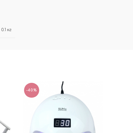
0.1 кг
-40%
-54%