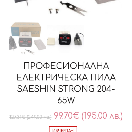
ПРОФЕСИОНАЛНА
ЕЛЕКТРИЧЕСКА ПИЛА
SAESHIN STRONG 204-
65W
Original
Т
99.70
€
(195.00 лв.)
127.31
€
(249.00 лв.)
price
ц
ИЗЧЕРПАН