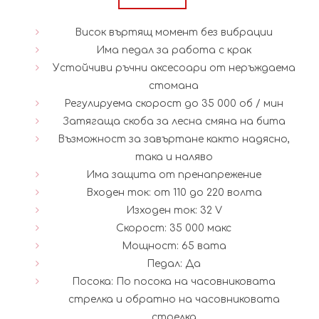
was:
е:
Висок въртящ момент без вибрации
127.31€
99
Има педал за работа с крак
Устойчиви ръчни аксесоари от неръждаема
(249.00
(1
стомана
Регулируема скорост до 35 000 об / мин
лв.).
лв.
Затягаща скоба за лесна смяна на бита
Възможност за завъртане както надясно,
така и наляво
Има защита от пренапрежение
Входен ток: от 110 до 220 волта
Изходен ток: 32 V
Скорост: 35 000 макс
Мощност: 65 вата
Педал: Да
Посока: По посока на часовниковата
стрелка и обратно на часовниковата
стрелка