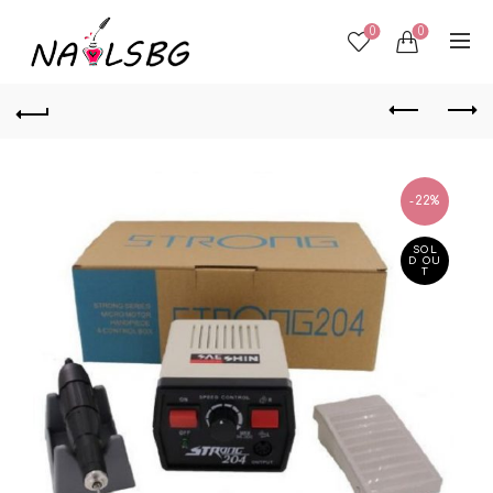
0
0
-22%
SOL
D OU
T