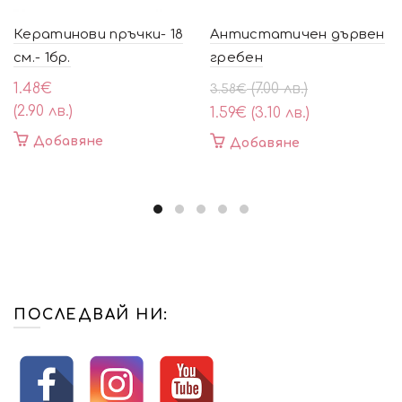
Кератинови пръчки- 18
Антистатичен дървен
см.- 1бр.
гребен
Original
Текущата
1.48
€
(7.00 лв.)
3.58
€
price
цена
(2.90 лв.)
1.59
€
(3.10 лв.)
was:
е:
Добавяне
Добавяне
3.58€
1.59€
(7.00
(3.10
лв.).
лв.).
ПОСЛЕДВАЙ НИ: