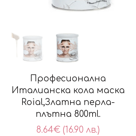
Професионална
Италианска кола маска
Roial,Златна перла-
плътна 800ml.
8.64
€
(16.90 лв.)