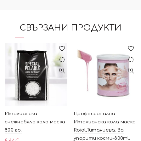
СВЪРЗАНИ ПРОДУКТИ
Италианска
Професионална
снежнобяла кола маска
Италианска кола маска
800 гр.
Roial,Титаниева, За
упорити косми-800ml.