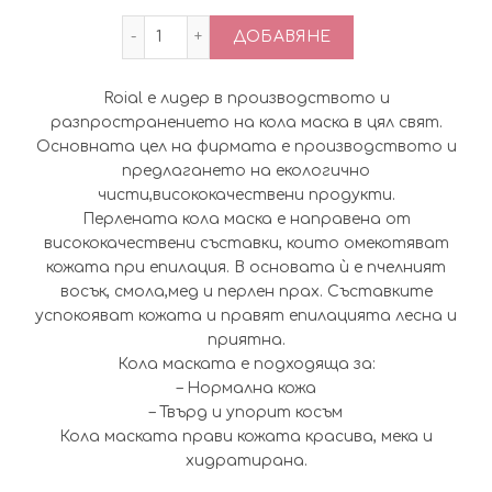
количество за Професионална Италиан
ДОБАВЯНЕ
Roial е лидер в производството и
разпространението на кола маска в цял свят.
Основната цел на фирмата е производството и
предлагането на екологично
чисти,висококачествени продукти.
Перлената кола маска е направена от
висококачествени съставки, които омекотяват
кожата при епилация. В основата ѝ е пчелният
восък, смола,мед и перлен прах. Съставките
успокояват кожата и правят епилацията лесна и
приятна.
Кола маската е подходяща за:
– Нормална кожа
– Твърд и упорит косъм
Кола маската прави кожата красива, мека и
хидратирана.