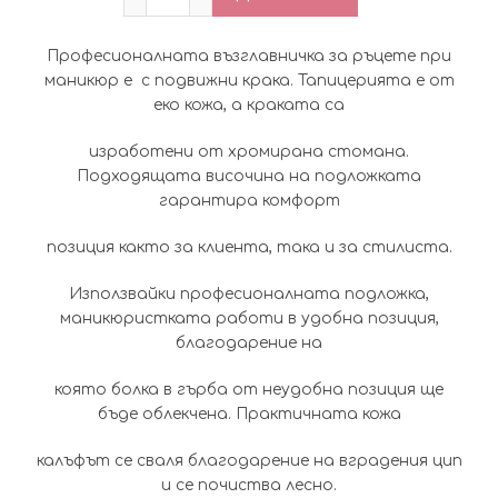
Професионалната възглавничка за ръцете при
маникюр е с подвижни крака. Тапицерията е от
еко кожа, а краката са
изработени от хромирана стомана.
Подходящата височина на подложката
гарантира комфорт
позиция както за клиента, така и за стилиста.
Използвайки професионалната подложка,
маникюристката работи в удобна позиция,
благодарение на
която болка в гърба от неудобна позиция ще
бъде облекчена. Практичната кожа
калъфът се сваля благодарение на вградения цип
и се почиства лесно.