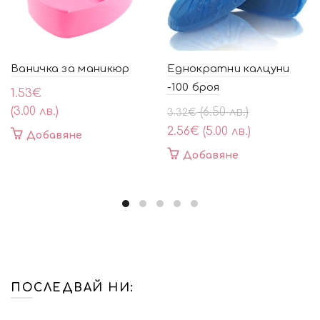
Ваничка за маникюр
Еднократни калцуни
-100 броя
1.53
€
(3.00 лв.)
Original
Текущата
(6.50 лв.)
3.32
€
price
цена
2.56
€
(5.00 лв.)
Добавяне
was:
е:
Добавяне
3.32€
2.56€
(6.50
(5.00
лв.).
лв.).
ПОСЛЕДВАЙ НИ: