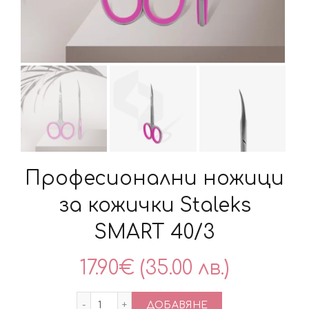
Професионални ножици
за кожички Staleks
SMART 40/3
17.90
€
(35.00 лв.)
количество за Професионални ножици з
ДОБАВЯНЕ