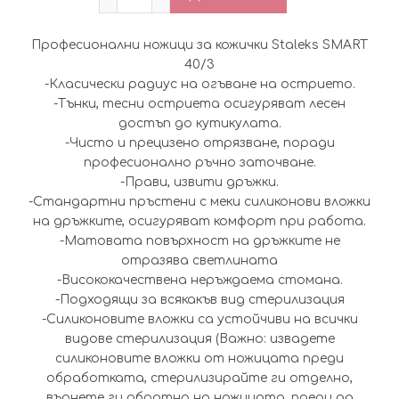
Професионални ножици за кожички Staleks SMART
40/3
-Класически радиус на огъване на острието.
-Тънки, тесни остриета осигуряват лесен
достъп до кутикулата.
-Чисто и прецизено отрязване, поради
професионално ръчно заточване.
-Прави, извити дръжки.
-Стандартни пръстени с меки силиконови вложки
на дръжките, осигуряват комфорт при работа.
-Матовата повърхност на дръжките не
отразява светлината
-Висококачествена неръждаема стомана.
-Подходящи за всякакъв вид стерилизация
-Силиконовите вложки са устойчиви на всички
видове стерилизация (Важно: извадете
силиконовите вложки от ножицата преди
обработката, стерилизирайте ги отделно,
върнете ги обратно на ножицата, преди да