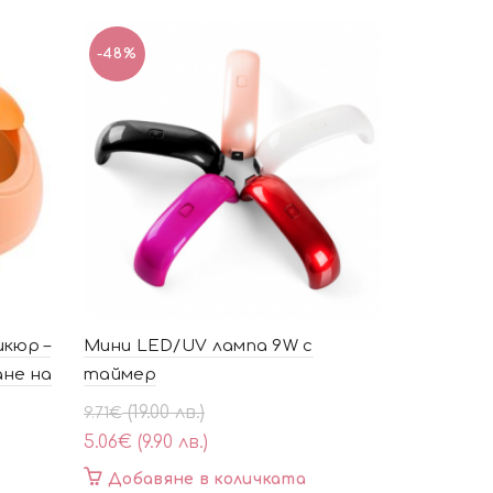
-48%
кюр –
Мини LED/UV лампа 9W с
Настолна
не на
таймер
Маникюр 
Осветлен
Original
Текущата
(19.00 лв.)
9.71
€
price
цена
25.56
€
5.06
€
(9.90 лв.)
was:
е:
(50.00 лв.)
Добавяне в количката