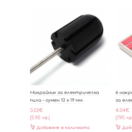
Накрайник за електрическа
6 накр
пила – гумен 13 х 19 мм.
за еле
3.02
€
4.04
€
(5.90 лв.)
(7.90 лв
Добавяне в количката
Доб