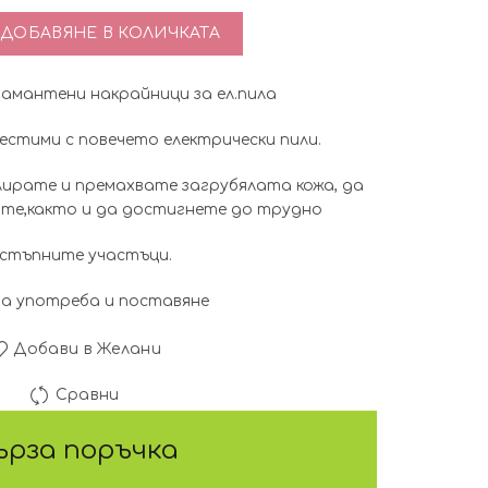
price
цена
тво за Сет 30 броя диамантени накрайници за ел.пила
ДОБАВЯНЕ В КОЛИЧКАТА
was:
е:
иамантени накрайници за ел.пила
30.17€
15.34€
стими с повечето електрически пили.
(59.00
(30.00
лирате и премахвате загрубялата кожа, да
лв.).
лв.).
те,както и да достигнете до трудно
стъпните участъци.
за употреба и поставяне
Добави в Желани
Сравни
ърза поръчка