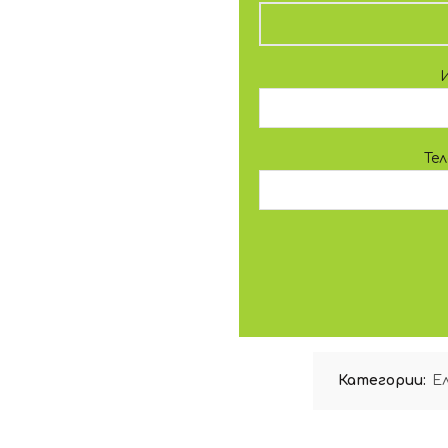
Те
Категории:
Ел