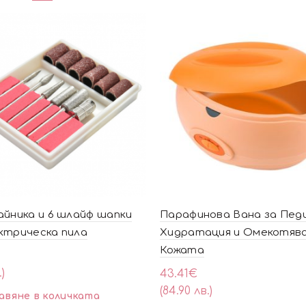
айника и 6 шлайф шапки
Парафинова Вана за Педи
ктрическа пила
Хидратация и Омекотява
Кожата
.)
43.41
€
(84.90 лв.)
авяне в количката