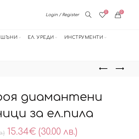
0
0
Login / Register
НШЪНИ
ЕЛ. УРЕДИ
ИНСТРУМЕНТИ
роя диамантени
ици за ел.пила
Original
Текущата
15.34
€
(30.00 лв.)
в.)