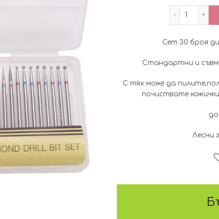
количес
Сет 30 броя д
Стандартни и съвме
С тях може да пилите,по
почиствате кожички
до
Лесни 
Б