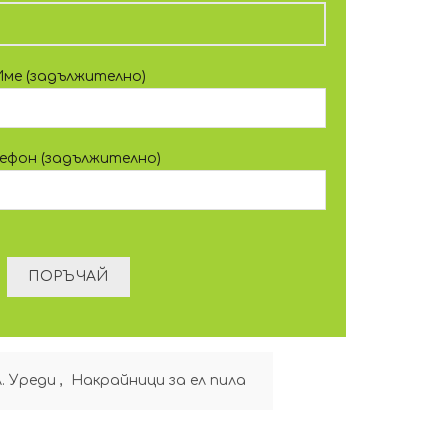
Име (задължително)
лефон (задължително)
. Уреди
,
Накрайници за ел пила