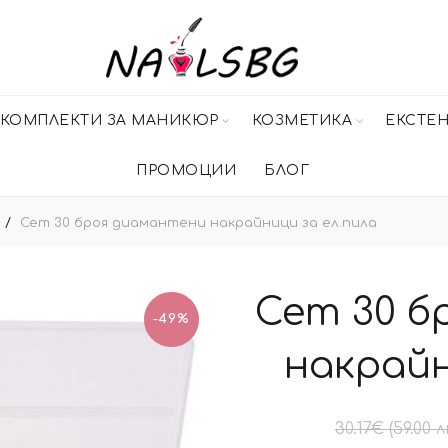
КОМПЛЕКТИ ЗА МАНИКЮР
КОЗМЕТИКА
ЕКСТЕ
ПРОМОЦИИ
БЛОГ
Сет 30 броя диамантени накрайници за ел.пила
Сет 30 б
-49%
накрайн
30.17
€
(59.00 л