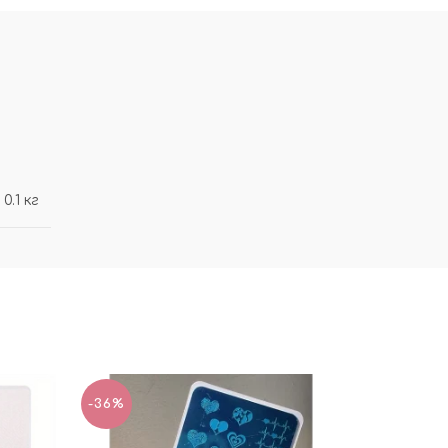
0.1 кг
-36%
-36%