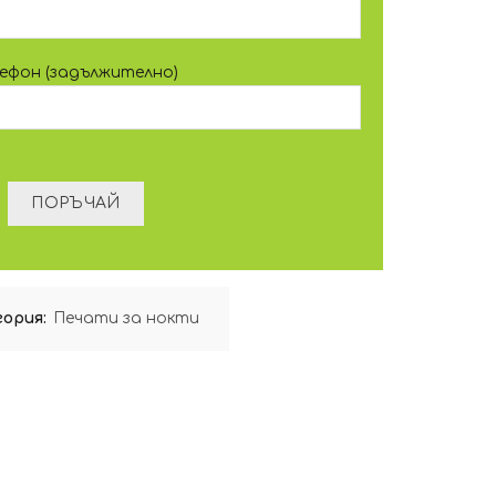
лефон (задължително)
гория:
Печати за нокти