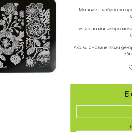
Метален шаблон за пре
Печат на маникюра може
Ако ви омръзне тази деко
оби
Б