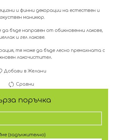
was:
е:
цизни и финни декорации на естествен и
2.56€
1.64€
изкуствен маникюр.
(5.00
(3.20
 да бъде направен от обикновенни лакове,
шеллак и гел лакове.
лв.).
лв.).
рация, тя може да бъде лесно премахната с
кновен лакочистител.
Добави в Желани
Сравни
ърза поръчка
Име (задължително)