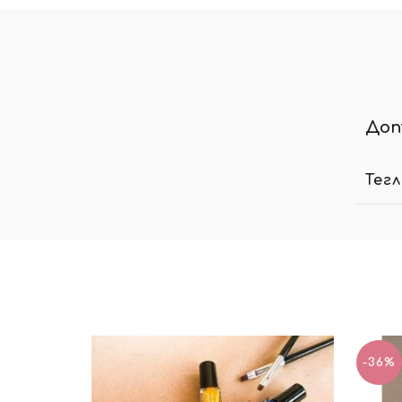
Доп
Тег
-36%