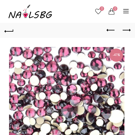
0
0
-41%