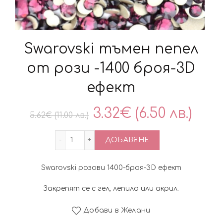
Swarovski тъмен пепел
от рози -1400 броя-3D
ефект
Original
Тек
3.32
€
(6.50 лв.)
5.62
€
(11.00 лв.)
price
цен
количество за Swarovski тъмен пепел о
ДОБАВЯНЕ
was:
е:
Swarovski розови 1400-броя-3D ефект
5.62€
3.3
Закрепят се с гел, лепило или акрил.
(11.00
(6.50
Добави в Желани