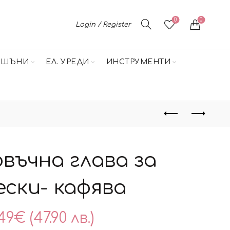
0
0
Login / Register
НШЪНИ
ЕЛ. УРЕДИ
ИНСТРУМЕНТИ
въчна глава за
ески- кафява
49
€
(47.90 лв.)