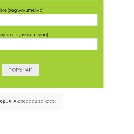
Име (задължително)
лефон (задължително)
ория:
Аксесоари за коса