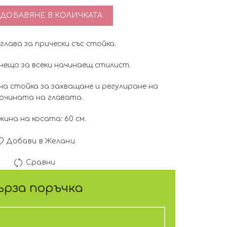
тво за Тренировъчна глава за прически- кафява
ДОБАВЯНЕ В КОЛИЧКАТА
лава за прически със стойка.
ещо за всеки начинаещ стилист.
на стойка за захващане и регулиране на
очината на главата.
ина на косата: 60 см.
Добави в Желани
Сравни
ърза поръчка