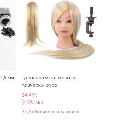
 4,5 мм
Тренировъчна глава за
Фризьорск
прически- руса
58.75
€
(114.90 лв.)
24.49
€
(47.90 лв.)
Добавя
Добавяне в количката