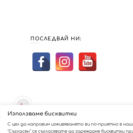
ПОСЛЕДВАЙ НИ:
Използваме бисквитки
С цел да направим изживяването ви по-приятно в наши
Използваме бисквитки за да подобрим вашата работа
"Съгласен" се съгласявате да зареждаме бисквитки п