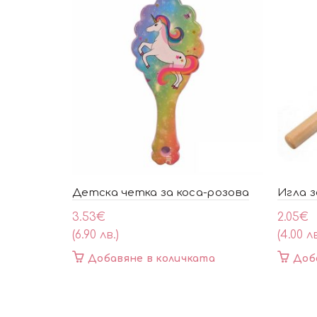
Детска четка за коса-розова
Игла 
3.53
€
2.05
€
(6.90 лв.)
(4.00 лв
Добавяне в количката
Доб