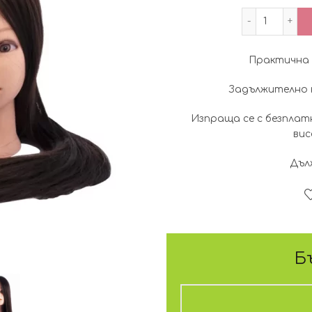
количес
Практична г
Задължително н
Изпраща се с безплат
вис
Дълж
Б