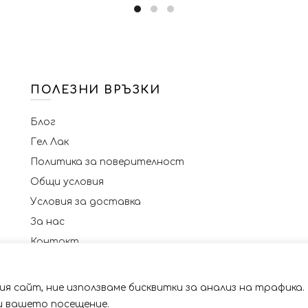
variants.
The
options
may
be
chosen
ПОЛЕЗНИ ВРЪЗКИ
on
the
Блог
product
page
Гел Лак
Политика за поверителност
Общи условия
Условия за доставка
За нас
Контакт
я сайт, ние използваме бисквитки за анализ на трафика.
 със сайта. Като ползвате сайта Вие се съгласявате с 
© 2023 NAILSBG. Всички права запазени
ри вашето посещение.