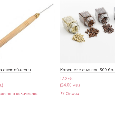
за екстейштни
Капси със силикон 500 бр.
12.27
€
.)
(24.00 лв.)
This
авяне в количката
Опции
product
has
multiple