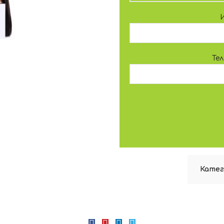
Те
Катег