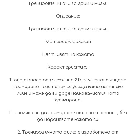
Тренировъчни очи за грим и мигли
Описание:
Тренировъчни очи за грим и мигли
Материал: Силикон
Цвят: цвят на кожата
Характеристика:
1.Това е много реалистично 3D силиконово лице за
гримиране. Този панел се усеща като истинско
лице и може да ви даде най-реалистичното
гримиране.
Позволява ви да гримирате отново и отново, без
да наранявате кожата си.
2. Тренировъчната дъска е изработена от