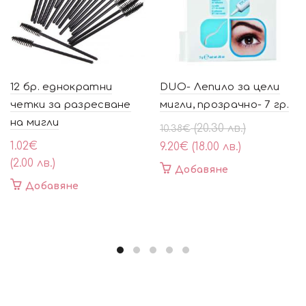
12 бр. еднократни
DUO- Лепило за цели
четки за разресване
мигли, прозрачно- 7 гр.
на мигли
Original
Текущата
(20.30 лв.)
10.38
€
price
цена
1.02
€
9.20
€
(18.00 лв.)
was:
е:
(2.00 лв.)
Добавяне
10.38€
9.20€
Добавяне
(20.30
(18.00
лв.).
лв.).