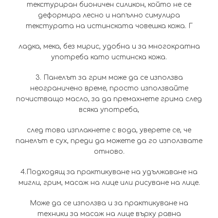
текстуриран бионичен силикон, който не се
деформира лесно и напълно симулира
текстурата на истинската човешка кожа. Г
ладка, мека, без мирис, удобна и за многократна
употреба като истинска кожа.
3. Панелът за грим може да се използва
неограничено време, просто използвайте
почистващо масло, за да премахнете грима след
всяка употреба,
след това изплакнете с вода, уверете се, че
панелът е сух, преди да можете да го използвате
отново.
4.Подходящ за практикуване на удължаване на
мигли, грим, масаж на лице или рисуване на лице.
Може да се използва и за практикуване на
техники за масаж на лице върху равна