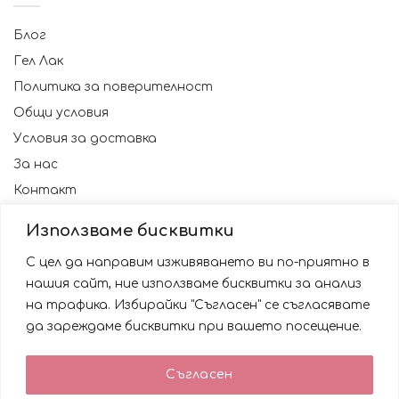
Блог
Гел Лак
Политика за поверителност
Общи условия
Условия за доставка
За нас
Контакт
Използваме бисквитки
С цел да направим изживяването ви по-приятно в
нашия сайт, ние използваме бисквитки за анализ
на трафика. Избирайки "Съгласен" се съгласявате
да зареждаме бисквитки при вашето посещение.
Използваме бисквитки за да подобрим вашата
Съгласен
работа със сайта. Като ползвате сайта Вие се
© 2023 NAILSBG. Всички права запазени
съгласявате с използването им.