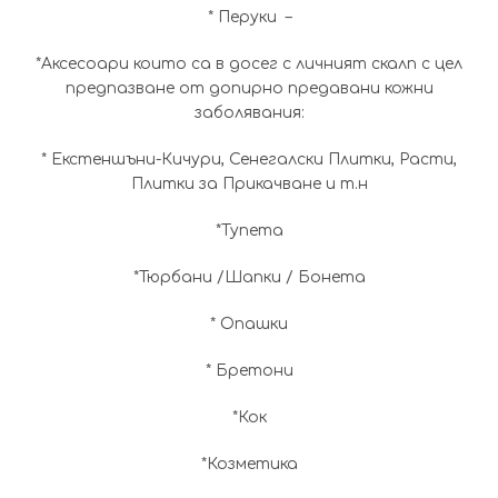
* Перуки –
*Аксесоари които са в досег с личният скалп с цел
предпазване от допирно предавани кожни
заболявания:
* Екстеншъни-Кичури, Сенегалски Плитки, Расти,
Плитки за Прикачване и т.н
*Тупета
*Тюрбани /Шапки / Бонета
* Опашки
* Бретони
*Кок
*Козметика