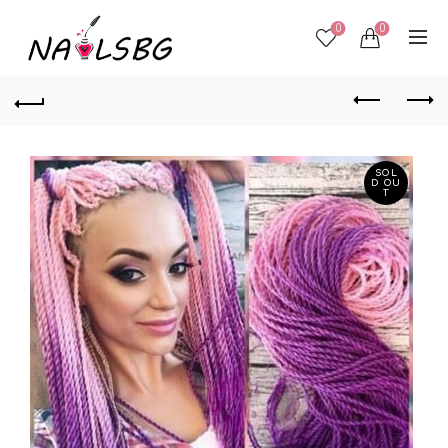
0
0
SOL
D OU
T