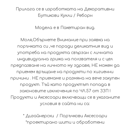
Прилага се в изработката на Декоративни
Бутикови Кукли / Реборн
Модела е в Пакетиран вид.
Моля,Обърнете Внимание при заявка на
поръчката си ,че поради деликатния вид и
употреба на продукта свързан с личната
индивидуална грижа на ползвателя и с цел
предпазване на личното му здраве, НЕ можем да
приемем връщане на продукти по хигиенни
причини . НЕ приемаме и размяна на вече закупен
продукт. Тъй като продуктът попада в
законовите изключения по ЧЛ.57 от ЗЗП !
Продукти и Аксесоари включващи се в указаните
условия в сайта ни са:
* Дизайнерски / Поръчкови Аксесоари
*проектирано шити и обработени