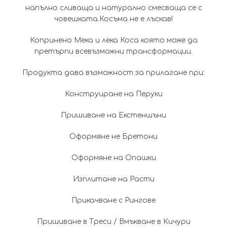
напълно сливаща и натурално смесваща се с
човешката.Косъма не е лъскав!
Копринено Мека и лека Коса която може да
претърпи всевъзможни трансформации.
Продукта дава възможност за прилагане при:
Конструиране на Перуки
Пришиване на Екстеншъни
Оформяне не Бретони
Оформяне на Опашки
Изплитане на Расти
Прикачване с Рингове
Пришиване в Треси / Вмъкване в Кичури