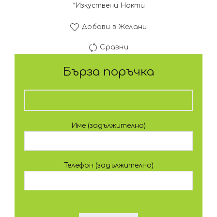
*Изкуствени Нокти
Добави в Желани
Сравни
Бърза поръчка
Име (задължително)
Телефон (задължително)