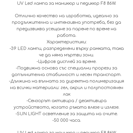
UV Led лампа за маникюр и педикюр F8 86W.
44.99€
30.
Отлично качество на изработка, идеално за
(88.00
(59
продължителна и интензивна употреба, без да
предизвиква усещане за парене по време на
лв.).
лв.)
работа.
Характеристики:
-39 LED лампи, разпределени върху рамката, така
че да няма мъртви зони.
-Цифров дисплей за време.
-Подвижна основа със специални прорези за
допълнителна стабилност и лесен транспорт.
-Дължина на вълната за директна полимеризация
на всички материали: гел, акрил и полупостоянен
лак
-Сензорът активира / деактивира
устройството, когато ръката влезе и излезе.
-SUN LIGHT осветление за защита на очите.
-50 000 часа.
UV Led лампа за маникюр и педикюр F8 86W