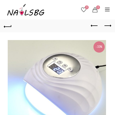
0
0
-33%