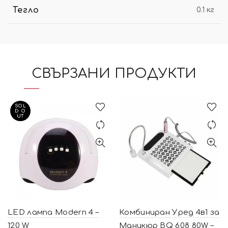
Тегло
0.1 кг
СВЪРЗАНИ ПРОДУКТИ
SOL
D O
UT
LED лампа Modern 4 –
Комбиниран Уред 4в1 за
120 W
Маникюр BQ 608 80W –