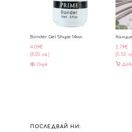
Bonder Gel Shujie 14мл.
Калцие
4.09
€
2.79
€
(8.00 лв.)
(5.50 лв
Още
Доб
ПОСЛЕДВАЙ НИ: