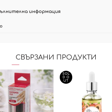
ълнителна информация
ло
СВЪРЗАНИ ПРОДУКТИ
SOL
D O
UT