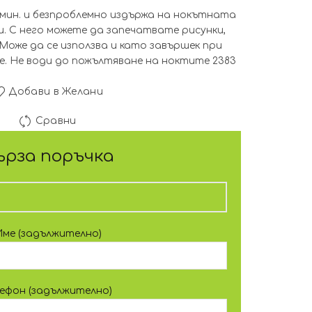
2 мин. и безпроблемно издържа на нокътната
и. С него можете да запечатвате рисунки,
Може да се използва и като завършек при
е. Не води до пожълтяване на ноктите 2383
Добави в Желани
Сравни
ърза поръчка
Име (задължително)
лефон (задължително)