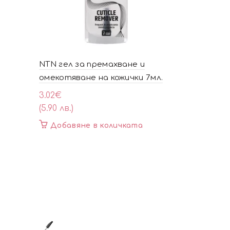
NTN гел за премахване и
Масло за 
омекотяване на кожички 7мл.
3.53
€
(6.90 лв.)
3.02
€
(5.90 лв.)
Добавя
Добавяне в количката