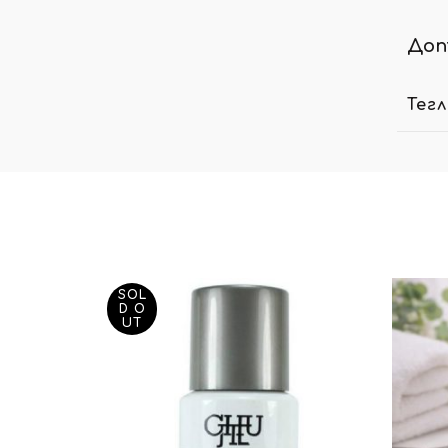
Доп
Тег
SOL
D O
UT