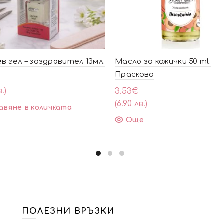
в гел – заздравител 13мл.
Масло за кожички 50 ml.
Праскова
.)
3.53
€
(6.90 лв.)
авяне в количката
Още
ПОЛЕЗНИ ВРЪЗКИ