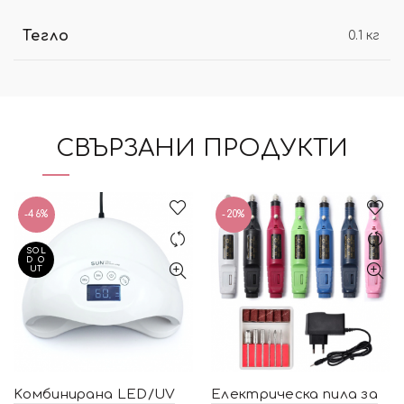
Тегло
0.1 кг
СВЪРЗАНИ ПРОДУКТИ
-46%
-20%
SOL
D O
UT
Kомбинирана LED/UV
Eлектрическа пила за