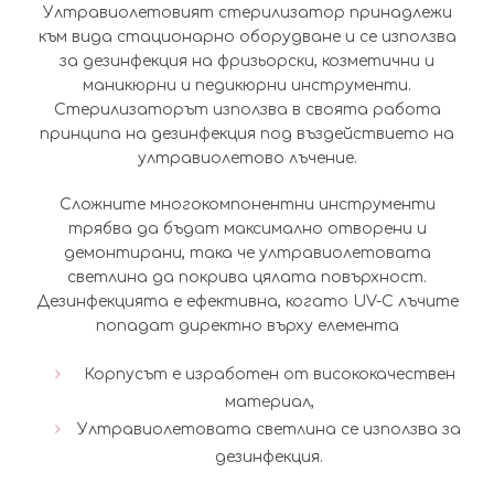
Ултравиолетовият стерилизатор принадлежи
към вида стационарно оборудване и се използва
за дезинфекция на фризьорски, козметични и
маникюрни и педикюрни инструменти.
Стерилизаторът използва в своята работа
принципа на дезинфекция под въздействието на
ултравиолетово лъчение.
Сложните многокомпонентни инструменти
трябва да бъдат максимално отворени и
демонтирани, така че ултравиолетовата
светлина да покрива цялата повърхност.
Дезинфекцията е ефективна, когато UV-C лъчите
попадат директно върху елемента
Корпусът е изработен от висококачествен
материал,
Ултравиолетовата светлина се използва за
дезинфекция.