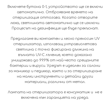
Включете бутона 0-1, устройството ще се включи
автоматично. Отброяваме времето на
стерилизация оттогава. Когато отворите
люка, светлината автоматично ще се изключи.
Процесът на дезинфекция ще бъде прекъснат.
Предлагаме ви компактен и лесно преносим UV
стерилизатор, използващ ултравиолетова
светлина с точно фиксирана дължина на
вълната UV-C лъчение, което доказано
унищожава до 99.9% от най-често срещаните
бактерии и вируси. Уредът е идеален за салони
за маникюр и педикюр, както и за стерилизиране
на малки инструменти и детайли други
материали, различни от метал.
Лампата на стерилизатора е консуматиж и не е
включена към гаранцията на уреда.