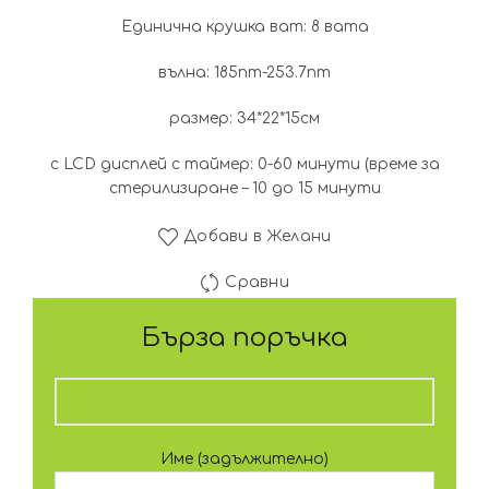
Единична крушка ват: 8 вата
вълна: 185nm-253.7nm
размер: 34*22*15см
с LCD дисплей с таймер: 0-60 минути (време за
стерилизиране – 10 до 15 минути
Добави в Желани
Сравни
Бърза поръчка
Име (задължително)