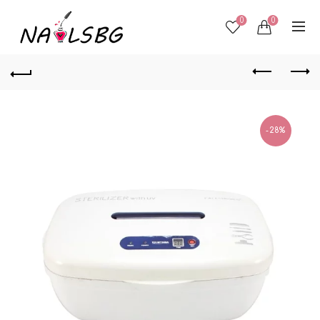
0
0
-28%