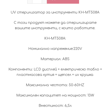
was:
е:
UV стерилизатор за инструменти KH-MT508A
49.60€
35
С този продукт можете да стерилизирате
(97.00
(70
вашите инструменти, с които работите.
лв.).
лв.)
KH-MT508A:
Номинално напрежение:220V
Материал: ABS
Компоненти: LCD дисплей + електрическо табло +
пластмасова кутия + щепсел + uv крушка
Максимална честота: 50-60HZ
Максимален капацитет на мощност: 13W
Вместимост: 6,5л