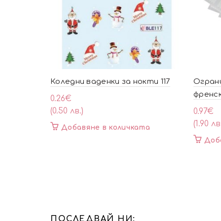
Коледни ваденки за нокти 117
Огран
френск
0.26
€
(0.50 лв.)
0.97
€
(1.90 лв
Добавяне в количката
Доб
ПОСЛЕДВАЙ НИ: