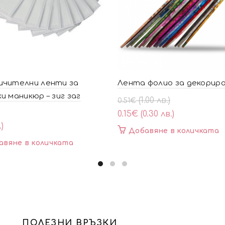
ичителни ленти за
Лента фолио за декорир
и маникюр – зиг заг
Original
Текущата
(1.00 лв.)
0.51
€
price
цена
0.15
€
(0.30 лв.)
was:
е:
.)
Добавяне в количката
0.51€
0.15€
авяне в количката
(1.00
(0.30
лв.).
лв.).
ПОЛЕЗНИ ВРЪЗКИ