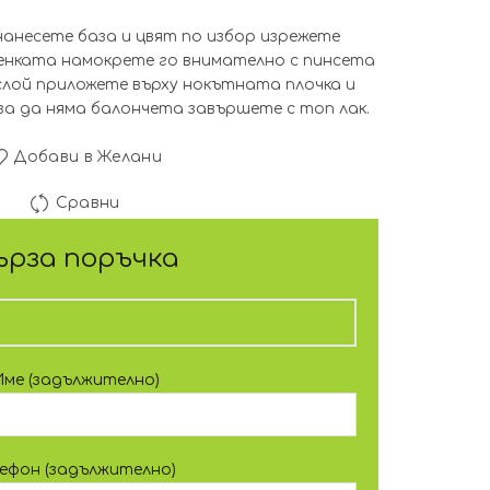
нанесете база и цвят по избор изрежете
енката намокрете го внимателно с пинсета
лой приложете върху нокътната плочка и
а да няма балончета завършете с топ лак.
Добави в Желани
Сравни
ърза поръчка
Име (задължително)
лефон (задължително)