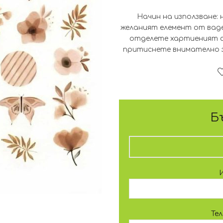
Начин на използване: 
желаният елемент от вад
отделете хартиеният с
притиснете внимателно з
Б
Те