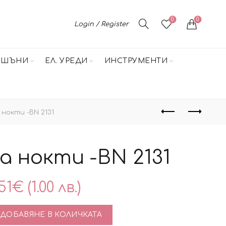
0
0
Login / Register
НШЪНИ
ЕЛ. УРЕДИ
ИНСТРУМЕНТИ
нокти -BN 2131
а нокти -BN 2131
51
€
(1.00 лв.)
тво за Ваденка за нокти -BN 2131
ДОБАВЯНЕ В КОЛИЧКАТА