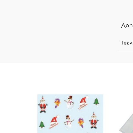
Доп
Тег