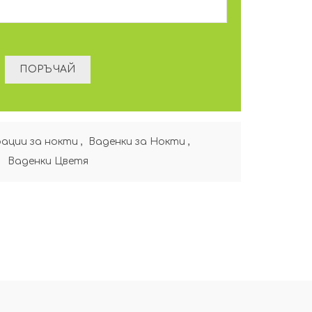
ации за нокти
,
Ваденки за Нокти
,
Ваденки Цветя