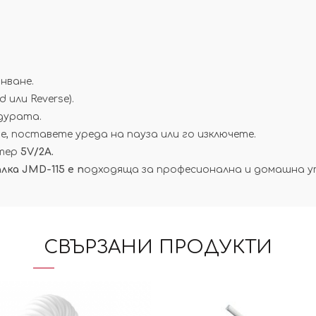
нване.
 или Reverse).
дурата.
 поставете уреда на пауза или го изключете.
птер
5V/2A.
ка JMD-115 e п
одходяща за професионална и домашна у
СВЪРЗАНИ ПРОДУКТИ