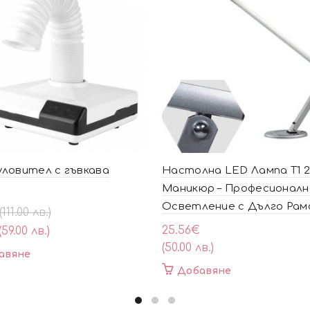
ловител с гъвкава
Настолна LED Лампа T1 2
Маникюр – Професионалн
Осветление с Дълго Рам
al
ата
(111.00 лв.)
25.56
€
(59.00 лв.)
(50.00 лв.)
авяне
Добавяне