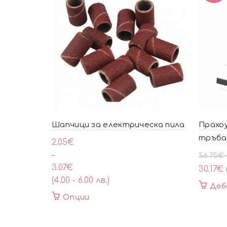
Шапчици за електрическа пила
Прахоу
тръба
Price
2.05
€
range:
–
Origin
Текущ
56.75
€
2.05€
3.07
€
price
цена
30.17
€
through
(4.00 - 6.00 лв.)
was:
е:
Доб
3.07€
56.75€
30.17€
This
Опции
(111.00
(59.00
product
лв.).
лв.).
has