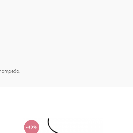
потреба.
-40%