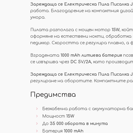
Зареждаща се Електрическа Пила Писалка 
работа. Благодарение на компактния дизай
умора.
Пилата разполага с мощен мотор
15W
, кой
оформяне на естествени нокти, обработка на
педикюр. Скоростта се регулира плавно, а
Вградената
1000 mAh литиева батерия
позв
се извършва чрез
DC 5V/2A
, като производи
Зареждаща се Електрическа Пила Писалка 
регулиране на оборотите. Компактните раз
Предимства
Безкабелна работа с акумулаторна б
Мощност
15W
До
35 000 оборота в минута
Батерия
1000 mAh