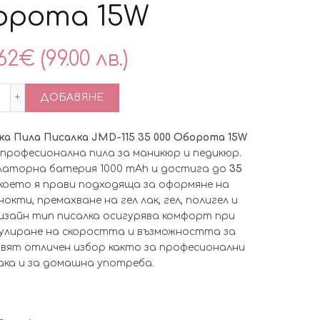
орота 15W
62
€
(99.00 лв.)
количество за Зареждаща се Електрическа Пила Писалка 
ДОБАВЯНЕ
а Пила Писалка JMD-115 35 000 Оборота 15W
 професионална пила за маникюр и педикюр.
латорна батерия 1000 mAh и достига до
35
 което я прави подходяща за оформяне на
окти, премахване на гел лак, гел, полигел и
изайн тип писалка осигурява комфорт при
улиране на скоростта и възможността за
авят отличен избор както за професионални
ака и за домашна употреба.