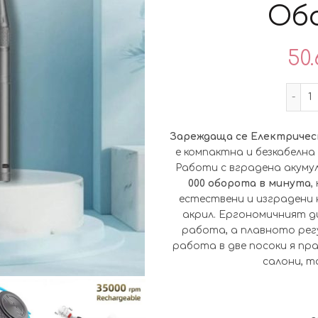
Об
50.
Зареждаща се Електрическ
е компактна и безкабелна
Работи с вградена акуму
000 оборота в минута
,
естествени и изградени н
акрил. Ергономичният д
работа, а плавното рег
работа в две посоки я пр
салони, т