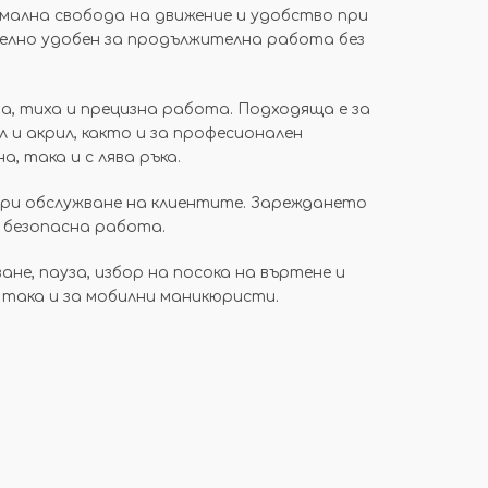
мална свобода на движение и удобство при
телно удобен за продължителна работа без
а, тиха и прецизна работа. Подходяща е за
л и акрил, както и за професионален
, така и с лява ръка.
при обслужване на клиентите. Зареждането
 безопасна работа.
ане, пауза, избор на посока на въртене и
 така и за мобилни маникюристи.