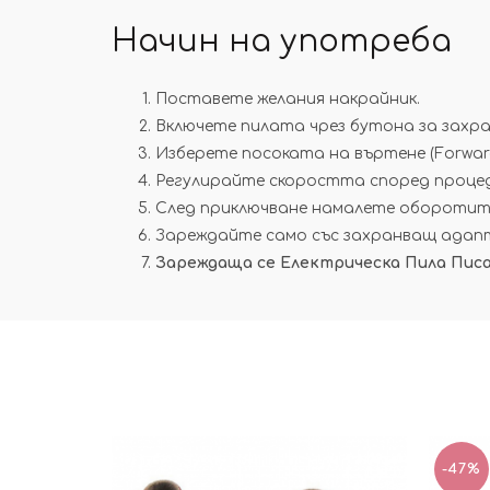
Начин на употреба
Поставете желания накрайник.
Включете пилата чрез бутона за захра
Изберете посоката на въртене (Forward
Регулирайте скоростта според проце
След приключване намалете оборотите,
Зареждайте само със захранващ ада
Зареждаща се Електрическа Пила Писал
-47%