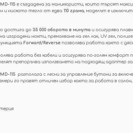
JMD-115
е създадена за маникюристи, които търсят макси
н и ниското тегло от едва
110 грама
, моделът е изключи
то достига до
35 000 оборота в минута
и осигурява плавн
 изградени нокти, премахване на гел лак, UV гел, полиге
 функцията
Forward/Reverse
позволява работа както с дясна
олява работа без кабели и осигурява по-голям комфорт 
телят препоръчва използването на подходящ адаптер за
JMD-115
разполага с лесни за управление бутони за включв
мери го правят отличен избор както за работа в салон,
атерия