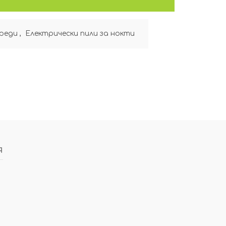
Уреди
,
Електрически пили за нокти
я