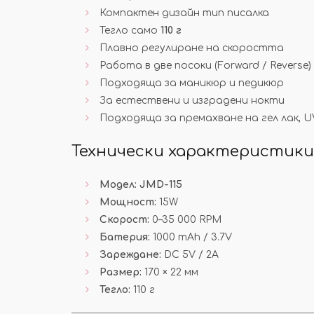
Компактен дизайн тип писалка
Тегло само
110 г
Плавно регулиране на скоростта
Работа в две посоки (Forward / Reverse)
Подходяща за маникюр и педикюр
За естествени и изградени нокти
Подходяща за премахване на гел лак, UV
Технически характеристики
Модел:
JMD-115
Мощност:
15W
Скорост:
0–35 000 RPM
Батерия:
1000 mAh / 3.7V
Зареждане:
DC 5V / 2A
Размер:
170 × 22 мм
Тегло:
110 г