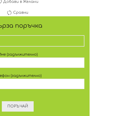
Добави в Желани
Сравни
ърза поръчка
Име (задължително)
лефон (задължително)