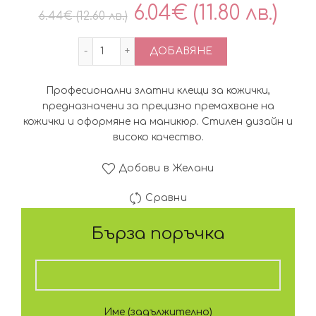
Original
Те
6.04
€
(11.80 лв.)
6.44
€
(12.60 лв.)
price
це
количество за Златни клещи за кожич
ДОБАВЯНЕ
was:
е:
Професионални златни клещи за кожички,
6.44€
6.0
предназначени за прецизно премахване на
кожички и оформяне на маникюр. Стилен дизайн и
(12.60
(11.8
високо качество.
лв.).
лв.).
Добави в Желани
Сравни
Бърза поръчка
Име (задължително)