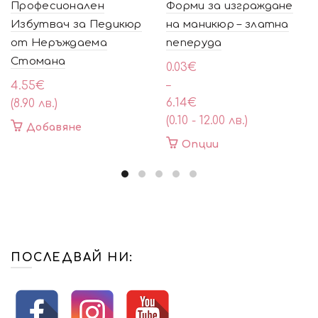
Професионален
Форми за изграждане
Избутвач за Педикюр
на маникюр – златна
от Неръждаема
пеперуда
Стомана
Price
0.03
€
range:
–
4.55
€
0.03€
6.14
€
(8.90 лв.)
through
(0.10 - 12.00 лв.)
Добавяне
6.14€
This
Опции
product
has
multiple
variants.
The
options
may
ПОСЛЕДВАЙ НИ:
be
chosen
on
the