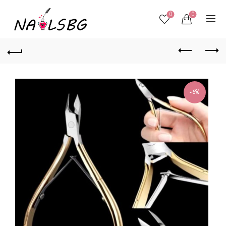
0
0
-6%