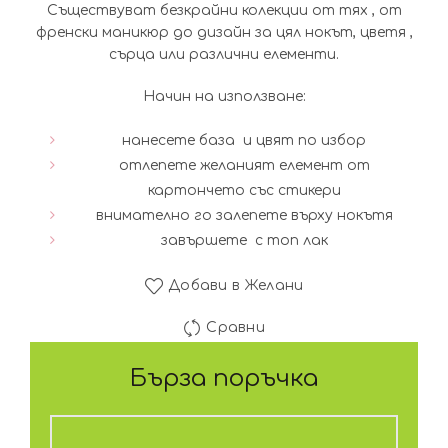
Съществуват безкрайни колекции от тях , от
френски маникюр до дизайн за цял нокът, цветя ,
сърца или различни елементи.
Начин на използване:
нанесете база и цвят по избор
отлепете желаният елемент от
картончето със стикери
внимателно го залепете върху нокътя
завършете с топ лак
Добави в Желани
Сравни
Бърза поръчка