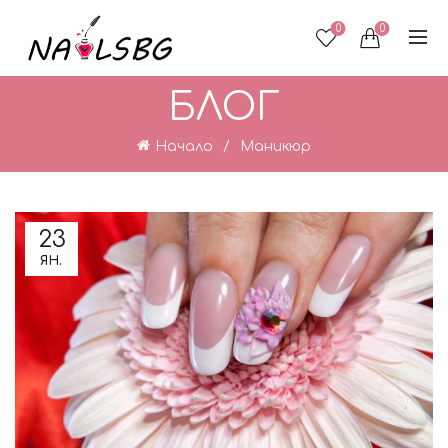
0
0
БЛОГ
Начало
Маникюр
23
ЯН.