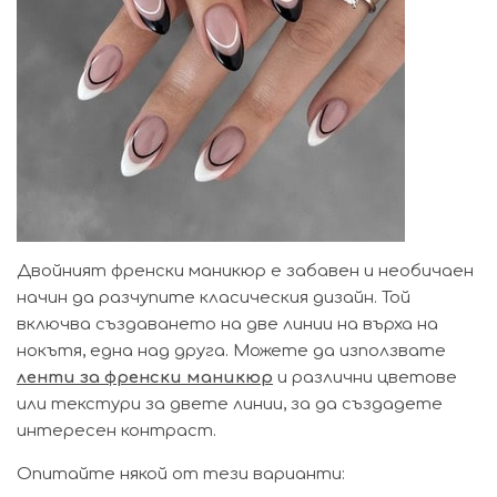
Двойният френски маникюр е забавен и необичаен
начин да разчупите класическия дизайн. Той
включва създаването на две линии на върха на
нокътя, една над друга. Можете да използвате
ленти за френски маникюр
и различни цветове
или текстури за двете линии, за да създадете
интересен контраст.
Опитайте някой от тези варианти: