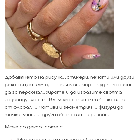
Добавянето на рисунки, стикери, печати или други
декорации
към френския маникюр е чудесен начин
да го персонализирате и да изразите своята
индивидуалност. Възможностите са безкрайни –
от флорални мотиви и геометрични фигури до
точки, линии и други абстрактни дизайни.
Може да декорирате с:
Малки цветя или листа на бял връх за