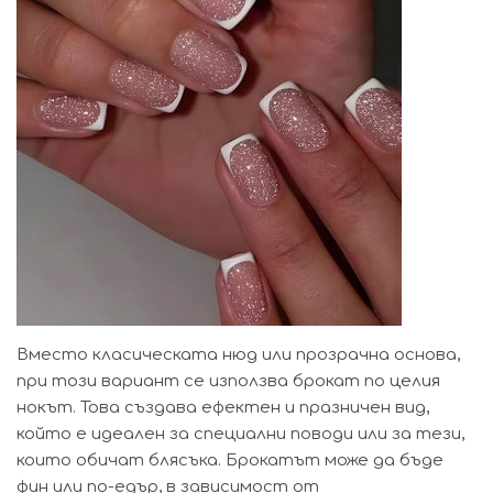
Вместо класическата нюд или прозрачна основа,
при този вариант се използва брокат по целия
нокът. Това създава ефектен и празничен вид,
който е идеален за специални поводи или за тези,
които обичат блясъка. Брокатът може да бъде
фин или по-едър, в зависимост от