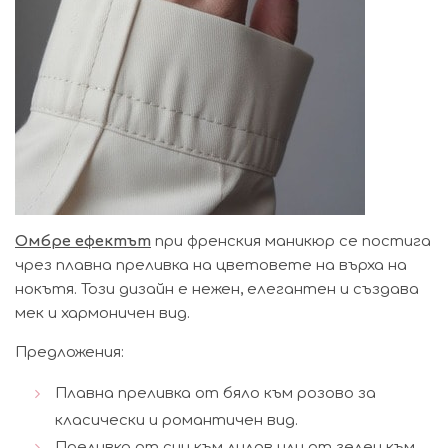
Омбре ефектът
при френския маникюр се постига
чрез плавна преливка на цветовете на върха на
нокътя. Този дизайн е нежен, елегантен и създава
мек и хармоничен вид.
Предложения:
Плавна преливка от бяло към розово за
класически и романтичен вид.
Преливка от син към лилав или от зелен към