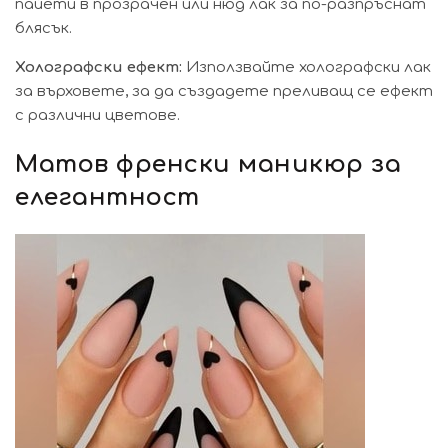
пайети в прозрачен или нюд лак за по-разпръснат
блясък.
Холографски ефект:
Използвайте холографски лак
за върховете, за да създадете преливащ се ефект
с различни цветове.
Матов френски маникюр за
елегантност