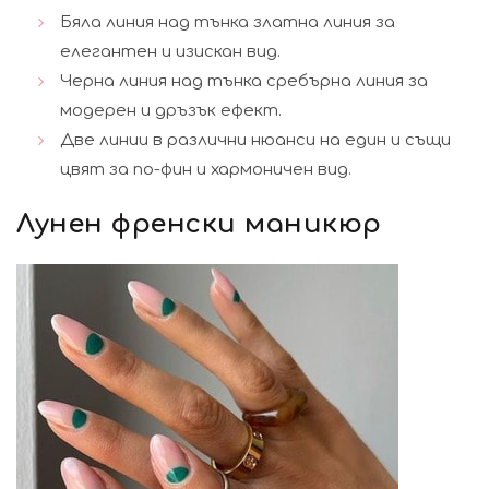
Бяла линия над тънка златна линия за
елегантен и изискан вид.
Черна линия над тънка сребърна линия за
модерен и дръзък ефект.
Две линии в различни нюанси на един и същи
цвят за по-фин и хармоничен вид.
Лунен френски маникюр