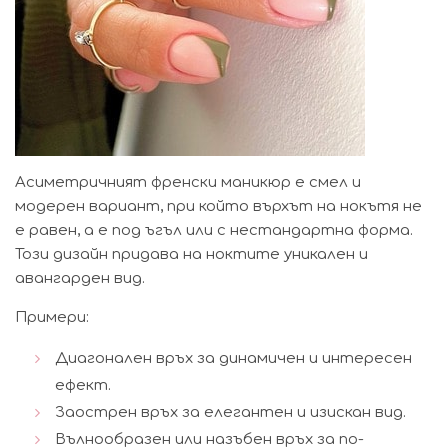
Асиметричният френски маникюр е смел и
модерен вариант, при който върхът на нокътя не
е равен, а е под ъгъл или с нестандартна форма.
Този дизайн придава на ноктите уникален и
авангарден вид.
Примери:
Диагонален връх за динамичен и интересен
ефект.
Заострен връх за елегантен и изискан вид.
Вълнообразен или назъбен връх за по-