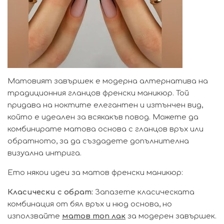
Матовият завършек е модерна алтернатива на
традиционния гланцов френски маникюр. Той
придава на ноктите елегантен и изтънчен вид,
който е идеален за всякакъв повод. Можете да
комбинирате матова основа с гланцов връх или
обратното, за да създадете допълнителна
визуална интрига.
Ето някои идеи за матов френски маникюр:
Класически с обрат:
Запазете класическата
комбинация от бял връх и нюд основа, но
използвайте
матов топ лак
за модерен завършек.