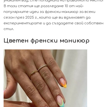
уникален вид, сте попаднали на правилното място!
В тази статия ще разгледаме 10 от най-
популярните идеи за френски маникюр за всеки
сезон през 2025 г., които ще ви вдъхновят да
експериментирате и да създадете свой собствен
стил.
Цветен френски маникюр