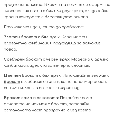
предпочитанията. Върхът на нокътя се оформя по
класическия начин с бял или друг цвят, създавайки
красив контраст с блестящата основа.
Ето няколко идеи, които да пробвате:
Златен брокат с бял връх:
Класическа и
елегантна комбинация, подходяща за всякакъв
повод.
Сребърен брокат с черен връх:
Модерна и дръзка
комбинация, идеална за вечерни събития.
Цветен брокат с бял връх:
Използвайте
гел лак с
брокат
в любимия си цвят, като например розов,
син или лилав, за по-свеж и игрив вид.
Брокат само в основата:
Покрийте само
основата на нокътя с брокат, оставяйки
останалата част прозрачна, след което