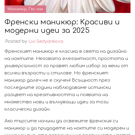
,
Маникюр
Гел лак
Френски маникюр: Kрасиви и
модерни идеи за 2025
Posted by
Livi Sedyankova
Френският маникюр е класика в света на дизайна
на ноктите. Неговата елегантност, простота и
универсалност го правят любим избор за жени от
всички възрасти и стилове. Но френският
маникюр далеч не е скучен! Всъщност през
последните години наблюдаваме истински
разцвет на креативността и появата на
множество нови и вълнуващи идеи за този
класически дизайн.
Ако търсите начини да освежите френския си
маникюр и да придадете на ноктите си модерен и