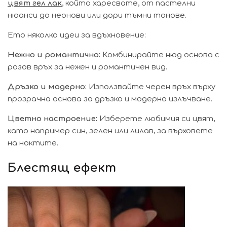
цвят гел лак
, който харесвате, от пастелни
нюанси до неонови или дори тъмни тонове.
Ето няколко идеи за вдъхновение:
Нежно и романтично:
Комбинирайте нюд основа с
розов връх за нежен и романтичен вид.
Дръзко и модерно:
Използвайте черен връх върху
прозрачна основа за дръзко и модерно излъчване.
Цветно настроение:
Изберете любимия си цвят,
като например син, зелен или лилав, за върховете
на ноктите.
Блестящ ефект