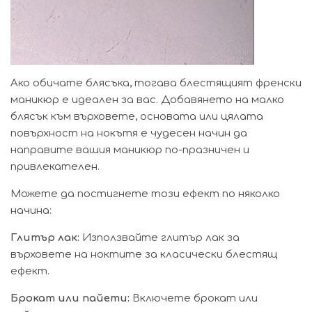
Ако обичате блясъка, тогава блестящият френски
маникюр е идеален за вас. Добавянето на малко
блясък към върховете, основата или цялата
повърхност на нокътя е чудесен начин да
направите вашия маникюр по-празничен и
привлекателен.
Можете да постигнете този ефект по няколко
начина:
Глитър лак:
Използвайте глитър лак за
върховете на ноктите за класически блестящ
ефект.
Брокат или пайети:
Включете брокат или