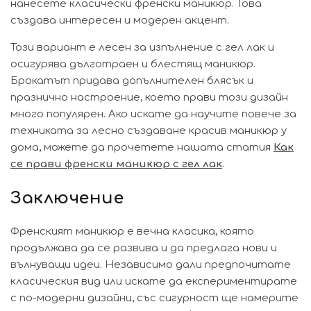
нанесете класически френски маникюр. Това
създава интересен и модерен акцент.
Този вариант е лесен за изпълнение с гел лак и
осигурява дълготраен и блестящ маникюр.
Брокатът придава допълнителен блясък и
празнично настроение, което прави този дизайн
много популярен. Ако искате да научите повече за
техниката за лесно създаване красив маникюр у
дома, можете да прочетете нашата статия
Как
се прави френски маникюр с гел лак
.
Заключение
Френският маникюр е вечна класика, която
продължава да се развива и да предлага нови и
вълнуващи идеи. Независимо дали предпочитате
класическия вид или искате да експериментирате
с по-модерни дизайни, със сигурност ще намерите