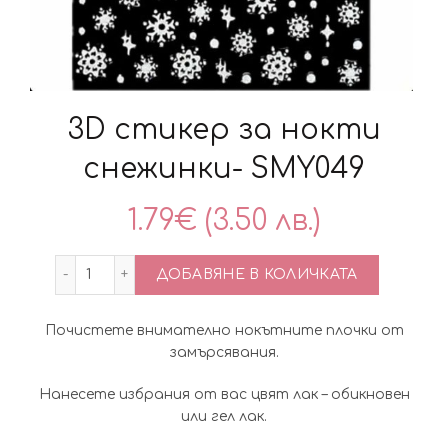
3D стикер за нокти
снежинки- SMY049
1.79
€
(3.50 лв.)
количество за 3D стикер за нокти снежинки-
ДОБАВЯНЕ В КОЛИЧКАТА
Почистете внимателно нокътните плочки от
замърсявания.
Нанесете избрания от вас цвят лак – обикновен
или гел лак.