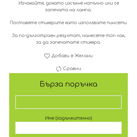
Изчакайте, докато изсъхне напълно или се
запечата на лампа.
Поставете стикерите като използвате пинсети.
За по-дълготраен резултат, нанесете топ лак,
за да запечатате стикера.
Добави в Желани
Сравни
Бърза поръчка
Име (задължително)