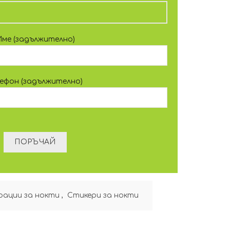
Име (задължително)
лефон (задължително)
рации за нокти
,
Стикери за нокти