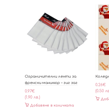
Ограничителни ленти за
Коледн
френски маникюр – зиг заг
0.26
€
(0.50 лв
0.97
€
(1.90 лв.)
Доб
Добавяне в количката