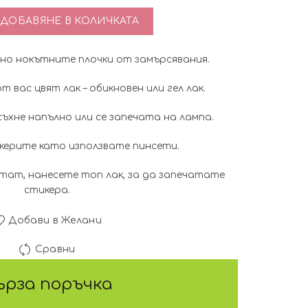
тво за 3D стикер за нокти снежинки- SN-107
ДОБАВЯНЕ В КОЛИЧКАТА
о нокътните плочки от замърсявания.
 вас цвят лак – обикновен или гел лак.
ъхне напълно или се запечата на лампа.
ерите като използвате пинсети.
тат, нанесете топ лак, за да запечатате
стикера.
Добави в Желани
Сравни
ърза поръчка