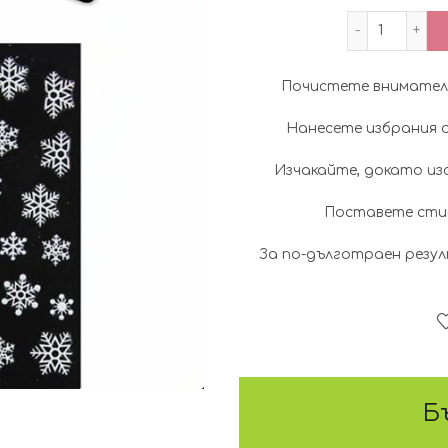
количес
Почистете внимателн
Нанесете избрания от
Изчакайте, докато изс
Поставете стик
За по-дълготраен резул
Б