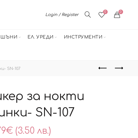
0
0
Login / Register
НШЪНИ
ЕЛ. УРЕДИ
ИНСТРУМЕНТИ
и- SN-107
кер за нокти
инки- SN-107
79
€
(3.50 лв.)