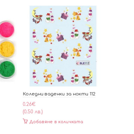
Коледни ваденки за нокти 112
Шаблони 
0.26
€
1.48
€
(0.50 лв.)
(2.90 лв.)
Добавяне в количката
Добавя