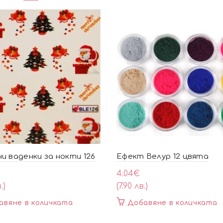
и ваденки за нокти 126
Ефект Велур 12 цвята
4.04
€
.)
(7.90 лв.)
авяне в количката
Добавяне в количката