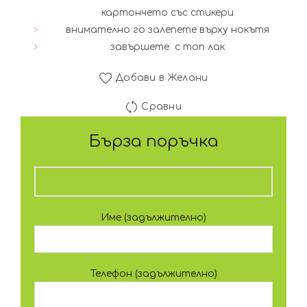
картончето със стикери
внимателно го залепете върху нокътя
завършете с топ лак
Добави в Желани
Сравни
Бърза поръчка
Име (задължително)
Телефон (задължително)