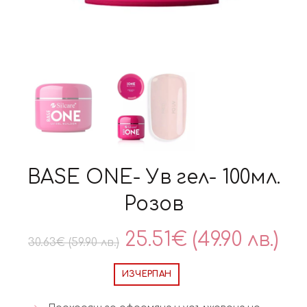
BASE ONE- Ув гел- 100мл.
Розов
Original
Те
25.51
€
(49.90 лв.)
30.63
€
(59.90 лв.)
price
це
ИЗЧЕРПАН
was:
е: