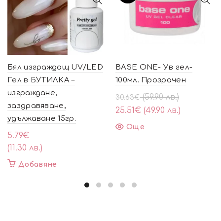
Бял изграждащ UV/LED
BASE ONE- Ув гел-
Гел в БУТИЛКА –
100мл. Прозрачен
изграждане,
Original
Текущата
(59.90 лв.)
30.63
€
заздравяване,
price
цена
25.51
€
(49.90 лв.)
удължаване 15гр.
was:
е:
Още
30.63€
25.51€
5.79
€
(59.90
(49.90
(11.30 лв.)
лв.).
лв.).
Добавяне