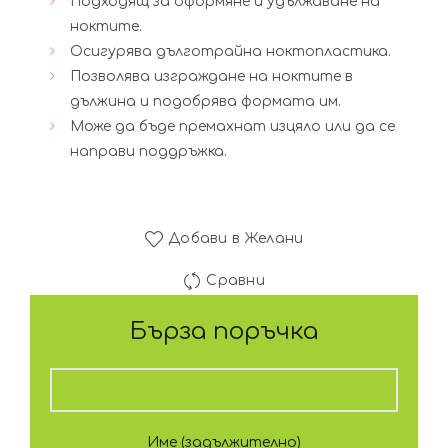
Подходящ за оформяне и удължаване на
30.63€
25
ноктите.
Осигурява дълготрайна ноктопластика.
(59.90
(49
Позволява изграждане на ноктите в
дължина и подобрява формата им.
лв.).
лв.)
Може да бъде премахнат изцяло или да се
направи поддръжка.
Добави в Желани
Сравни
Бърза поръчка
Име (задължително)