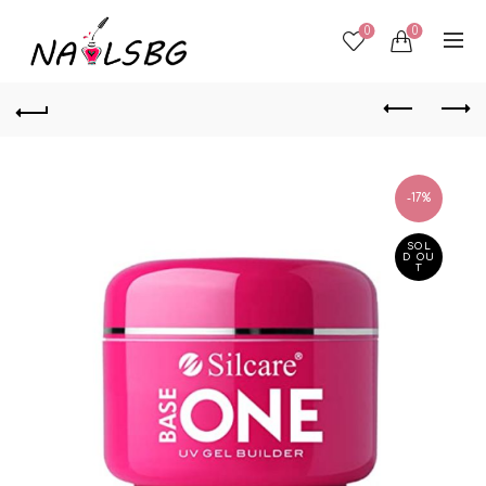
0
0
-17%
SOL
D OU
T