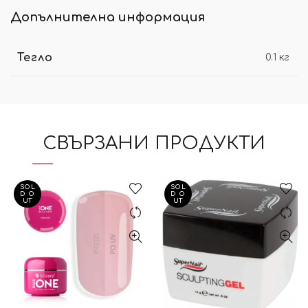
Допълнителна информация
Тегло
0.1 кг
СВЪРЗАНИ ПРОДУКТИ
SOL
SOL
D O
D O
UT
UT