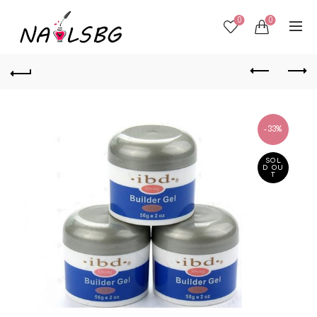
0
0
-33%
SOL
D OU
T