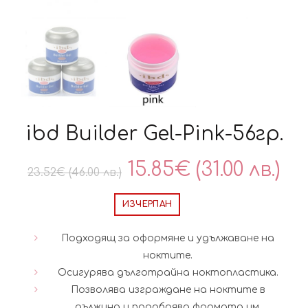
ibd Builder Gel-Pink-56гр.
Original
Те
15.85
€
(31.00 лв.)
23.52
€
(46.00 лв.)
price
це
ИЗЧЕРПАН
was:
е:
Подходящ за оформяне и удължаване на
23.52€
15
ноктите.
Осигурява дълготрайна ноктопластика.
(46.00
(31
Позволява изграждане на ноктите в
дължина и подобрява формата им.