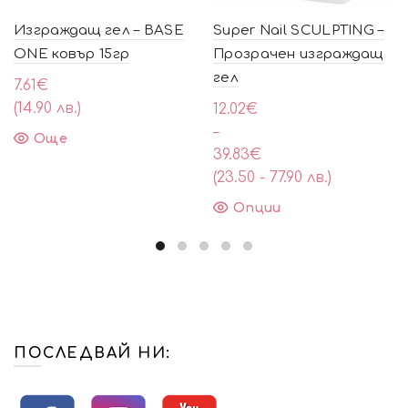
Изграждащ гел – BASE
Super Nail SCULPTING –
ONE ковър 15гр
Прозрачен изграждащ
гел
7.61
€
(14.90 лв.)
Price
12.02
€
range:
–
Още
12.02€
39.83
€
through
(23.50 - 77.90 лв.)
39.83€
This
Опции
product
has
multiple
variants.
The
options
may
ПОСЛЕДВАЙ НИ:
be
chosen
on