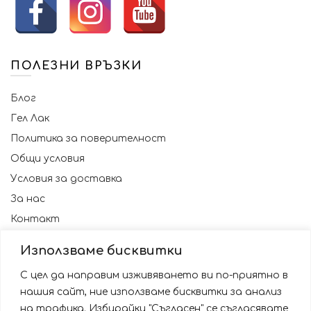
the
product
page
ПОЛЕЗНИ ВРЪЗКИ
Блог
Гел Лак
Политика за поверителност
Общи условия
Условия за доставка
За нас
Контакт
Използваме бисквитки
С цел да направим изживяването ви по-приятно в
нашия сайт, ние използваме бисквитки за анализ
на трафика. Избирайки "Съгласен" се съгласявате