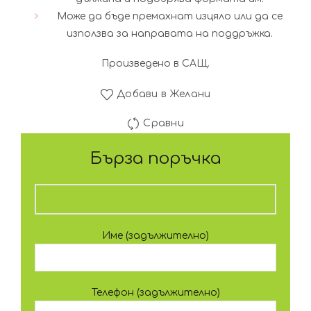
лв.).
лв.)
Може да бъде премахнат изцяло или да се
използва за направата на поддръжка.
Произведено в САЩ.
Добави в Желани
Сравни
Бърза поръчка
Име (задължително)
Телефон (задължително)