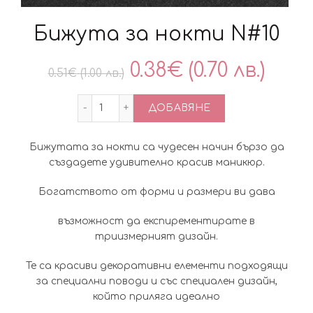
Бижута за нокти N#10
Original
Тек
0.38
€
(0.70 лв.)
0.51
€
(1.00 лв.)
price
цен
количество за Бижута за нокти N#10
ДОБАВЯНЕ
was:
е:
Бижутата за нокти са чудесен начин бързо да
0.51€
0.38
създадете удивително красив маникюр.
(1.00
(0.70
Богатството от форми и размери ви дава
лв.).
лв.).
възможност да експирементирате в
триизмерният дизайн.
Те са красиви декоративни елементи подходящи
за специални поводи и със специален дизайн,
който приляга идеално