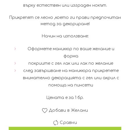
върху естествен или изграден нокът.
Прикрепят се лесно ,което ги прави предпочитан
метод за декориране!
Начин на използване:
Оформете маникюр по ваше желание и
форма
покриите с гел лак или лак по желание
след завършване на маникюра прикрепете
внимателно декорацията с гел или акрил с
помоща на пинсети
Цената е за 1 бр.
Добави в Желани
Сравни