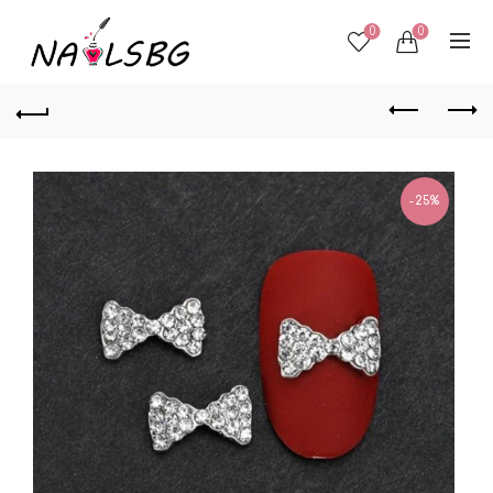
0
0
-25%