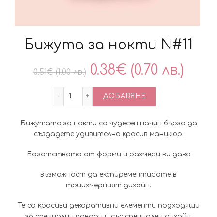
Бижута за нокти N#11
Original
Тек
0.38
€
(0.70 лв.)
0.51
€
(1.00 лв.)
price
цен
количество за Бижута за нокти N#11
ДОБАВЯНЕ
was:
е:
Бижутата за нокти са чудесен начин бързо да
0.51€
0.38
създадете удивително красив маникюр.
(1.00
(0.70
Богатството от форми и размери ви дава
лв.).
лв.).
възможност да експирементирате в
триизмерният дизайн.
Те са красиви декоративни елементи подходящи
за специални поводи и със специален дизайн,