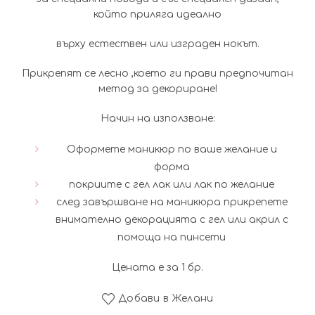
който приляга идеално
върху естествен или изграден нокът.
Прикрепят се лесно ,което ги прави предпочитан
метод за декориране!
Начин на използване:
Оформете маникюр по ваше желание и
форма
покриите с гел лак или лак по желание
след завършване на маникюра прикрепете
внимателно декорацията с гел или акрил с
помоща на пинсети
Цената е за 1 бр.
Добави в Желани