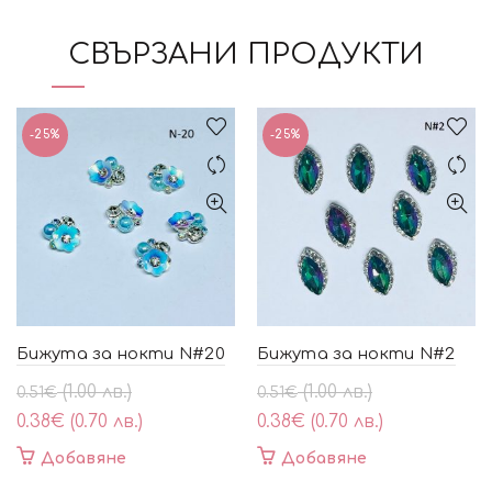
СВЪРЗАНИ ПРОДУКТИ
-25%
-25%
Бижута за нокти N#20
Бижута за нокти N#2
Original
Текущата
Original
Текущата
(1.00 лв.)
(1.00 лв.)
0.51
€
0.51
€
price
цена
price
цена
0.38
€
(0.70 лв.)
0.38
€
(0.70 лв.)
was:
е:
was:
е:
Добавяне
Добавяне
0.51€
0.38€
0.51€
0.38€