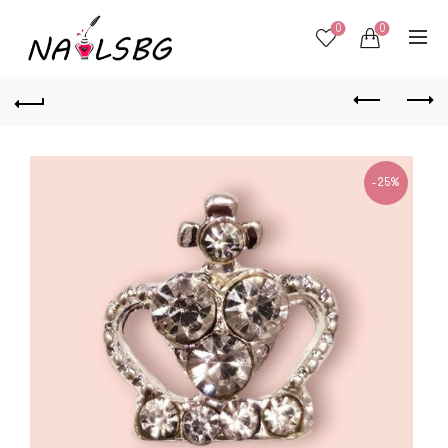
0
0
-25%