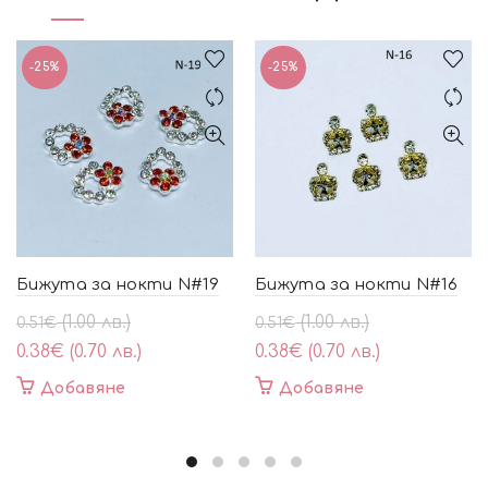
-25%
-25%
Бижута за нокти N#19
Бижута за нокти N#16
Original
Текущата
Original
Текущата
(1.00 лв.)
(1.00 лв.)
0.51
€
0.51
€
price
цена
price
цена
0.38
€
(0.70 лв.)
0.38
€
(0.70 лв.)
was:
е:
was:
е:
Добавяне
Добавяне
0.51€
0.38€
0.51€
0.38€
(1.00
(0.70
(1.00
(0.70
лв.).
лв.).
лв.).
лв.).