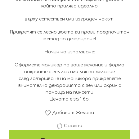
който приляга идеално
върху естествен или изграден нокът.
Прикрепят се лесно ,което ги прави предпочитан
метод за декориране!
Начин на използване:
Оформете маникюр по ваше желание и форма
покриите с гел лак или лак по желание
след завършване на маникюра прикрепете
внимателно декорацията с гел или акрил с
помоща на пинсети
Цената е за 1 бр.
Добави в Желани
Сравни