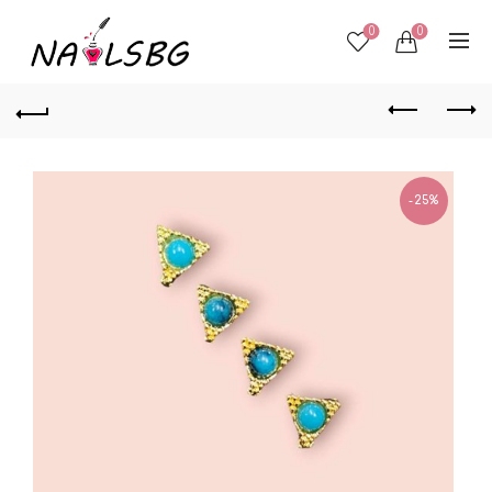
0
0
-25%