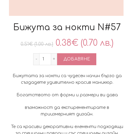
Бижута за нокти N#57
Original
Тек
0.38
€
(0.70 лв.)
0.51
€
(1.00 лв.)
price
цен
количество за Бижута за нокти N#57
ДОБАВЯНЕ
was:
е:
Бижутата за нокти са чудесен начин бързо да
0.51€
0.38
създадете удивително красив маникюр.
(1.00
(0.70
Богатството от форми и размери ви дава
лв.).
лв.).
възможност да експирементирате в
триизмерният дизайн.
Те са красиви декоративни елементи подходящи
за специални поводи и със специален дизайн,