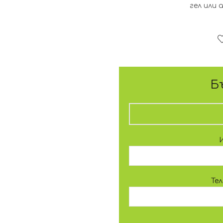
гел или 
Б
Те