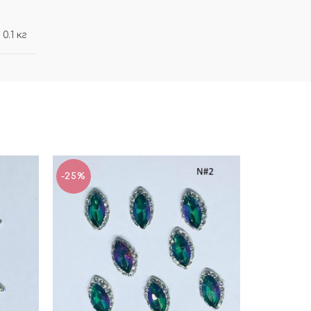
0.1 кг
-25%
-25%