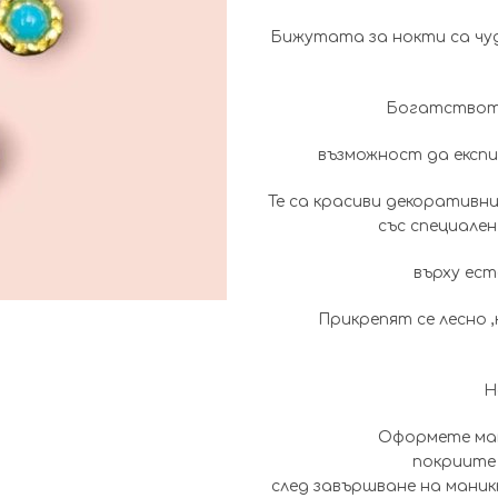
Бижутата за нокти са чуд
Богатството
възможност да експ
Те са красиви декоративн
със специален
върху ест
Прикрепят се лесно 
Н
Оформете ман
покриите 
след завършване на мани