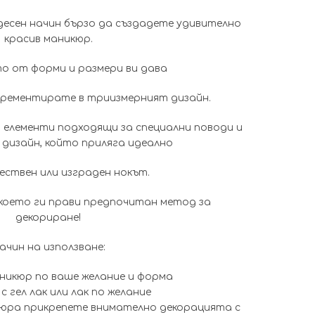
was:
е:
есен начин бързо да създадете удивително
0.51€
0.38€
красив маникюр.
(1.00
(0.70
 от форми и размери ви дава
лв.).
лв.).
ирементирате в триизмерният дизайн.
и елементи подходящи за специални поводи и
 дизайн, който приляга идеално
ествен или изграден нокът.
,което ги прави предпочитан метод за
декориране!
ачин на използване:
икюр по ваше желание и форма
с гел лак или лак по желание
кюра прикрепете внимателно декорацията с