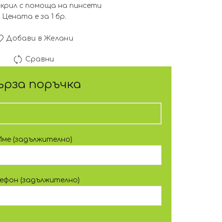
акрил с помоща на пинсети
Цената е за 1 бр.
Добави в Желани
Сравни
ърза поръчка
Име (задължително)
лефон (задължително)