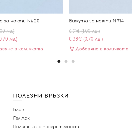
а за нокти N#20
Бижута за нокти N#14
al
ата
Original
Текущата
.00 лв.)
(1.00 лв.)
0.51
€
price
цена
0.70 лв.)
0.38
€
(0.70 лв.)
was:
е:
авяне в количката
Добавяне в количката
0.51€
0.38€
(1.00
(0.70
лв.).
лв.).
ПОЛЕЗНИ ВРЪЗКИ
Блог
Гел Лак
Политика за поверителност