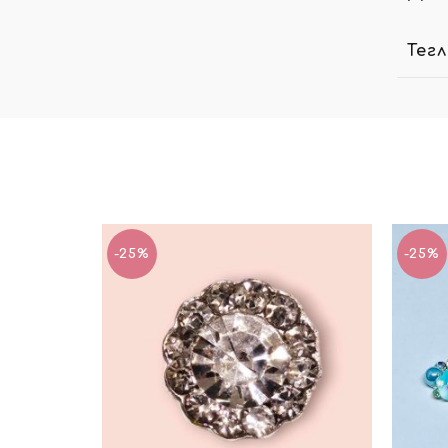
Тег
-25%
-25%