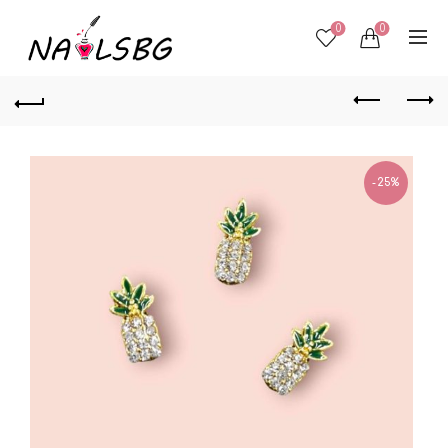
0
0
-25%