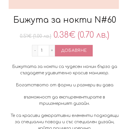
Бижута за нокти N#60
Original
Тек
0.38
€
(0.70 лв.)
0.51
€
(1.00 лв.)
price
цен
количество за Бижута за нокти N#60
ДОБАВЯНЕ
was:
е:
Бижутата за нокти са чудесен начин бързо да
0.51€
0.38
създадете удивително красив маникюр.
(1.00
(0.70
Богатството от форми и размери ви дава
лв.).
лв.).
възможност да експирементирате в
триизмерният дизайн.
Те са красиви декоративни елементи подходящи
за специални поводи и със специален дизайн,
който приляга идеално