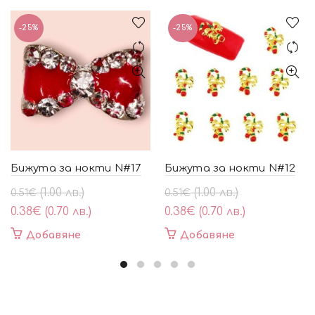
-25%
-25%
Бижута за нокти N#17
Бижута за нокти N#12
Original
Текущата
Original
Текущата
(1.00 лв.)
(1.00 лв.)
0.51
€
0.51
€
price
цена
price
цена
0.38
€
(0.70 лв.)
0.38
€
(0.70 лв.)
was:
е:
was:
е:
Добавяне
Добавяне
0.51€
0.38€
0.51€
0.38€
(1.00
(0.70
(1.00
(0.70
лв.).
лв.).
лв.).
лв.).