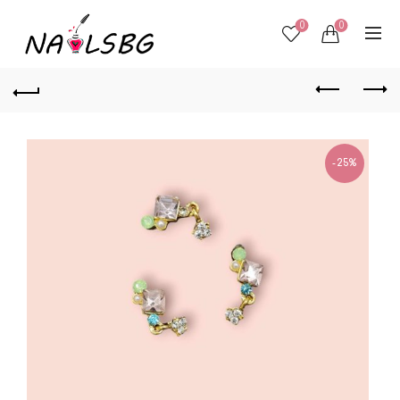
0
0
-25%