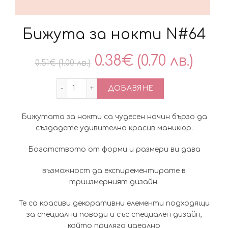
Бижута за нокти N#64
Original
Тек
0.38
€
(0.70 лв.)
0.51
€
(1.00 лв.)
price
цен
количество за Бижута за нокти N#64
ДОБАВЯНЕ
was:
е:
Бижутата за нокти са чудесен начин бързо да
0.51€
0.38
създадете удивително красив маникюр.
(1.00
(0.70
Богатството от форми и размери ви дава
лв.).
лв.).
възможност да експирементирате в
триизмерният дизайн.
Те са красиви декоративни елементи подходящи
за специални поводи и със специален дизайн,
който приляга идеално