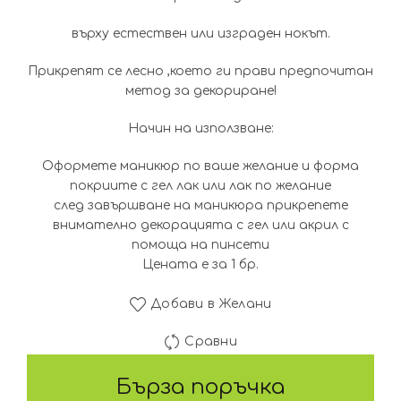
върху естествен или изграден нокът.
Прикрепят се лесно ,което ги прави предпочитан
метод за декориране!
Начин на използване:
Оформете маникюр по ваше желание и форма
покриите с гел лак или лак по желание
след завършване на маникюра прикрепете
внимателно декорацията с гел или акрил с
помоща на пинсети
Цената е за 1 бр.
Добави в Желани
Сравни
Бърза поръчка