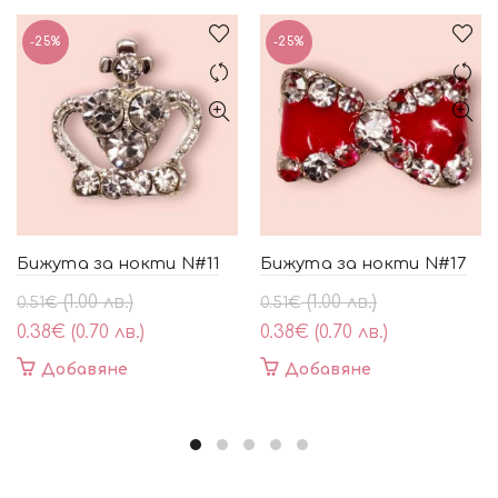
-25%
-25%
Бижута за нокти N#11
Бижута за нокти N#17
Original
Текущата
Original
Текущата
(1.00 лв.)
(1.00 лв.)
0.51
€
0.51
€
price
цена
price
цена
0.38
€
(0.70 лв.)
0.38
€
(0.70 лв.)
was:
е:
was:
е:
Добавяне
Добавяне
0.51€
0.38€
0.51€
0.38€
(1.00
(0.70
(1.00
(0.70
лв.).
лв.).
лв.).
лв.).